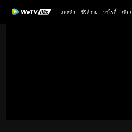
แนะนำ
ซีรีส์วาย
วาไรตี้
เพิ่ม