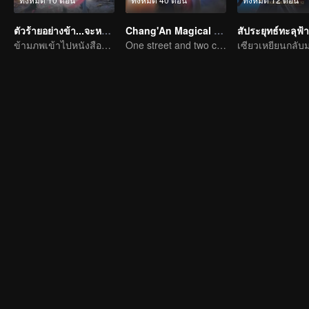
ตัวร้ายอย่างข้า...จะหนีเอาตัวรอดยังไงดี
Chang'An Magical Street
สัประยุทธ์ทะลุฟ้า
ข้ามภพเข้าไปหนังสือและเป็นนาง(นาย)ร้ายและโหดร้ายทารุณต่อพระเอก
One street and two circles, alternating day and night.