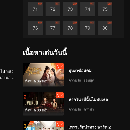
VIP
VIP
VIP
VIP
VIP
71
72
73
74
75
VIP
VIP
VIP
VIP
VIP
76
77
78
79
80
VIP
VIP
VIP
VIP
VIP
81
82
83
84
85
เนื้อหาเด่นวันนี้
VIP
VIP
VIP
VIP
VIP
86
87
88
89
90
VIP
1
บุหงาซ่อนคม
์ไป หลัว
้อของมอนส
ความรัก · ย้อนยุค
ทั้งหมด 36 ตอน
้ผ่านทาง
VIP
2
หากวินาทีนั้นไม่พบเธอ
ความรัก · ดราม่า
ทั้งหมด 33 ตอน
VIP
3
เพราะรักนำทาง พาร์ท 2