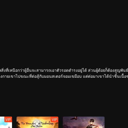
ิ่งที่เหนือกว่าผู้อื่นจะสามารถเอาตัวรอดดำรงอยู่ได้ ส่วนผู้ด้อยก็ต้องสูญพันธ
ร่างกายเขาไปขณะที่ต่อสู้กับมอนสเตอร์จอมเขมือบ แต่ต่อมาเขาได้นำชิ้นเนื
ด้ออกจากดาวโลกมุ่งสู่จักรวาล เรื่องราวการต่อสู้ได้เริ่มขึ้นแล้ว รับชมได
VIP
VIP