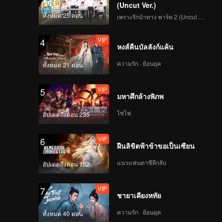
(Uncut Ver.)
ทั้งหมด 25 ตอน
เพราะรักนำทาง พาร์ท 2 (Uncut Ver.)
VIP
4
หงส์คืนบัลลังก์แค้น
ความรัก · ย้อนยุค
ทั้งหมด 21 ตอน
VIP
5
มหาศึกล้างพิภพ
ไซไฟ
อัปเดตถึงตอน 235
VIP
6
ฝืนลิขิตฟ้าข้าขอเป็นเซียน
แนวแฟนตาซีลึกลับ
อัปเดตถึงตอน 152
VIP
7
ชายาเคียงหทัย
ความรัก · ย้อนยุค
ทั้งหมด 40 ตอน