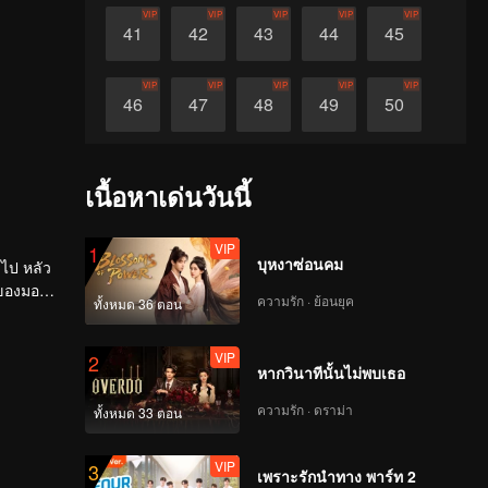
VIP
VIP
VIP
VIP
VIP
41
42
43
44
45
VIP
VIP
VIP
VIP
VIP
46
47
48
49
50
VIP
VIP
VIP
VIP
VIP
51
52
53
54
55
เนื้อหาเด่นวันนี้
VIP
VIP
VIP
VIP
VIP
56
57
58
59
60
VIP
1
บุหงาซ่อนคม
์ไป หลัว
้อของมอนส
ความรัก · ย้อนยุค
ทั้งหมด 36 ตอน
้ผ่านทาง
VIP
2
หากวินาทีนั้นไม่พบเธอ
ความรัก · ดราม่า
ทั้งหมด 33 ตอน
VIP
3
เพราะรักนำทาง พาร์ท 2