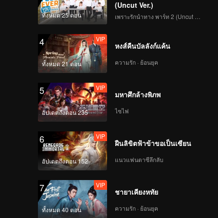
(Uncut Ver.)
ทั้งหมด 25 ตอน
เพราะรักนำทาง พาร์ท 2 (Uncut Ver.)
VIP
4
หงส์คืนบัลลังก์แค้น
ความรัก · ย้อนยุค
ทั้งหมด 21 ตอน
VIP
5
มหาศึกล้างพิภพ
ไซไฟ
อัปเดตถึงตอน 235
VIP
6
ฝืนลิขิตฟ้าข้าขอเป็นเซียน
แนวแฟนตาซีลึกลับ
อัปเดตถึงตอน 152
VIP
7
ชายาเคียงหทัย
ความรัก · ย้อนยุค
ทั้งหมด 40 ตอน