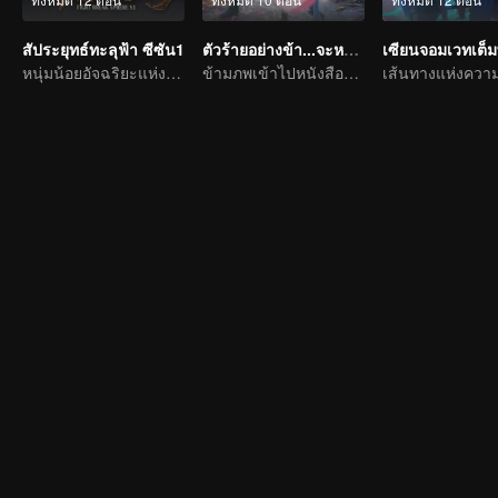
สัประยุทธ์ทะลุฟ้า ซีซัน1
ตัวร้ายอย่างข้า...จะหนีเอาตัวรอดยังไงดี
หนุ่มน้อยอัจฉริยะแห่งโลกปราณยุทธ
ข้ามภพเข้าไปหนังสือและเป็นนาง(นาย)ร้ายและโหดร้ายทารุณต่อพระเอก