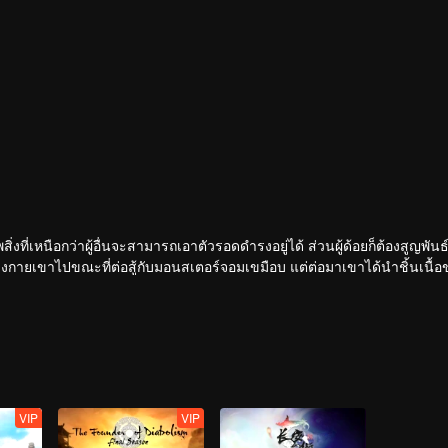
ิ่งที่เหนือกว่าผู้อื่นจะสามารถเอาตัวรอดดำรงอยู่ได้ ส่วนผู้ด้อยก็ต้องสูญพันธ
ร่างกายเขาไปขณะที่ต่อสู้กับมอนสเตอร์จอมเขมือบ แต่ต่อมาเขาได้นำชิ้นเนื
ด้ออกจากดาวโลกมุ่งสู่จักรวาล เรื่องราวการต่อสู้ได้เริ่มขึ้นแล้ว รับชมได
VIP
VIP