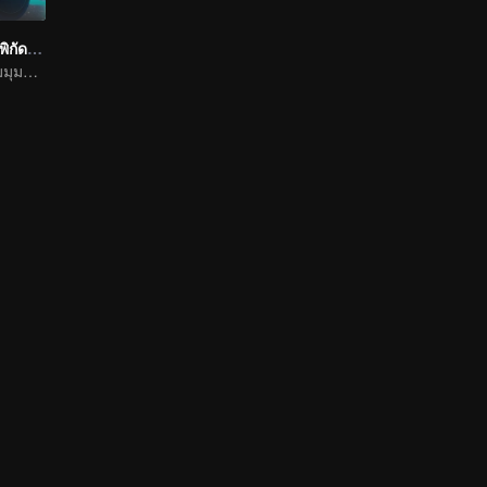
เซียนจอมเวทเต็มพิกัด ซีซัน1
เส้นทางแห่งความมุมานะในการฝึกพัฒนาตนเอง