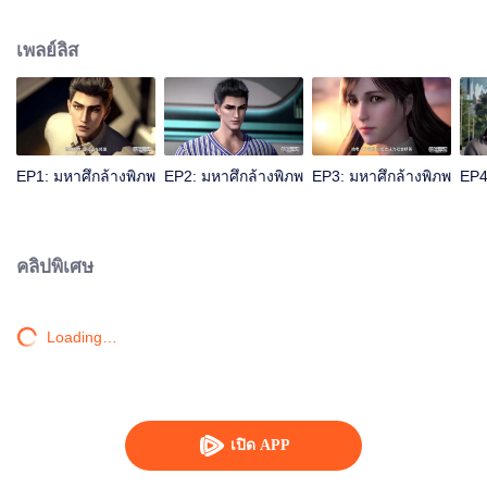
เป็นหนึ่งในสามผู้แข็งแกร่งที่สุดบนโลก เขาได้สูญเสียเนื้อบนร่างกายเขาไปขณะที่
ต่อสู้กับมอนสเตอร์จอมเขมือบ แต่ต่อมาเขาได้นำชิ้นเนื้อของมอนสเตอร์กลับมาเช่น
เพลย์ลิส
กัน และทำการพัฒนาเป็นร่างกายมนุษย์ หลังจากนั้นเขาก็ได้ออกจากดาวโลกมุ่งสู่
จักรวาล เรื่องราวการต่อสู้ได้เริ่มขึ้นแล้ว รับชมได้ผ่านทาง WeTV
EP1: มหาศึกล้างพิภพ
EP2: มหาศึกล้างพิภพ
EP3: มหาศึกล้างพิภพ
EP4
คลิปพิเศษ
Loading…
เปิด APP