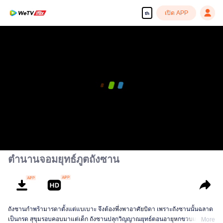
เปิด APP
th
ตำนานจอมยุทธ์ภูตถังซาน
ถังซานกำพร้ามารดาตั้งแต่แบเบาะ จึงต้องพึ่งพาอาศัยบิดา เพราะถังซานนั้นฉลาด
เป็นกรด สุขุมรอบคอบมาแต่เด็ก ถังซานปลุกวิญญาณยุทธ์ตอนอายุหกขวบและถูก
More