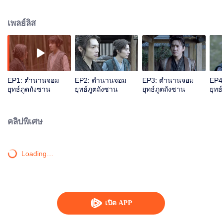
ส่งไปฝึกฝนที่โรงเรียนนั่วติง เขาคารวะอวี้กังเป็นอาจารย์และเกี่ยวก้อยสัญญาเป็นพี่
น้องกับสาวน้อยผู้กำพร้าแม่อย่างเสียวอู่ อวี้เสี่ยวกังพาทั้งคู่เข้าโรงเรียนสื่อไหลเค่อ
เพลย์ลิส
เพื่อเพิ่มพูนพลังวิญญาณ ร่วมด้วยอัจฉริยะวัยเยาว์ทั้งห้าอย่าง ไต้มู่ไป๋ เอ้าซื่อข่าและ
คนอื่นๆ พวกเขารวมตัวเป็น เจ็ดประหลาดแห่งสื่อไหลเค่อ เมื่อเจ็ดประหลาดมีชื่อ
เสียงโด่งดัง พวกเขาได้เข้าสู่โรงเรียนตระกูลราชาเทียนโต่ว ทว่าเกิดเหตุทะเลาะ
วิวาทกับบรรดาคุณหนูสูงศักดิ์ของโรงเรียนเข้า จึงต้องเข้าไปพัวพันกับการแย่งชิง
อำนาจระหว่างองค์รัชทายาท เสวี่ยชิงเหอ และองค์ชายสี่ เสวี่ยเปิง ขณะนั้นเอง ถัง
ซานจึงค่อยๆ พบว่า ปี๋ปี่ตง องค์สังฆราชแห่งสำนักวิญญาณยุทธ์ คือศัตรูคู่แค้นผู้
EP1: ตำนานจอม
EP2: ตำนานจอม
EP3: ตำนานจอม
EP4
สังหารมารดาตน ส่วนลูกสาวของปี๋ปี่ตง เชียนเริ่นเสวี่ย ผู้ปลอมตัวเป็น เสวี่ยชิงเหอ
ยุทธ์ภูตถังซาน
ยุทธ์ภูตถังซาน
ยุทธ์ภูตถังซาน
ยุทธ
ต้องการสังหารจักรพรรดิแห่งจักรวรรดิเทียนโต่ว เพื่อหยุดยั้งการกวางล้างจักรวรรดิ
เทียนโต่วและการกระทำชั่วร้ายต่อสามสำนักชั้นนำของสำนักวิญญาณยุทธ์ ถังซาน
จึงร่วมมือกับจักรวรรดิเทียนโต่วและสำนักชั้นนำต่างๆ และประกาศศึกกับสำนัก
คลิปพิเศษ
วิญญาณยุทธ์ สุดท้าย เขาได้อาศัยจิตใจที่แน่วแน่และความสามารถของตนเองคอย
ขจัดอุปสรรคต่างๆ นานา ปกป้องคนรัก พัฒนาสำนัก ประคับประคองบ้านเมือง จน
กลายเป็นเทพคู่อย่าง เทพสมุทรผู้กล้าหาญและองอาจ และเทพอสูร
Loading…
เปิด APP