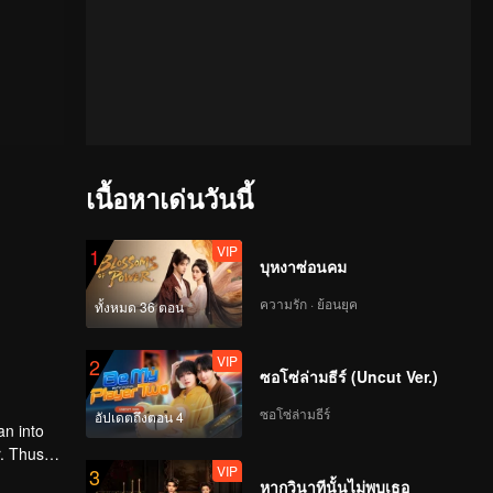
เนื้อหาเด่นวันนี้
VIP
1
บุหงาซ่อนคม
ความรัก · ย้อนยุค
ทั้งหมด 36 ตอน
VIP
2
ซอโซ่ล่ามธีร์ (Uncut Ver.)
ซอโซ่ล่ามธีร์
อัปเดตถึงตอน 4
an into
. Thus
VIP
3
 rooted
หากวินาทีนั้นไม่พบเธอ