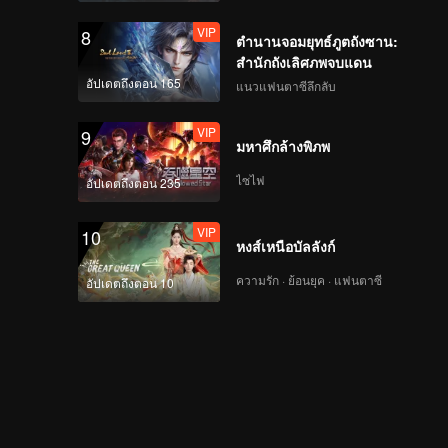
VIP
8
ตำนานจอมยุทธ์ภูตถังซาน:
สำนักถังเลิศภพจบแดน
อัปเดตถึงตอน 165
แนวแฟนตาซีลึกลับ
VIP
9
มหาศึกล้างพิภพ
ไซไฟ
อัปเดตถึงตอน 235
VIP
10
หงส์เหนือบัลลังก์
ความรัก · ย้อนยุค · แฟนตาซี
อัปเดตถึงตอน 10