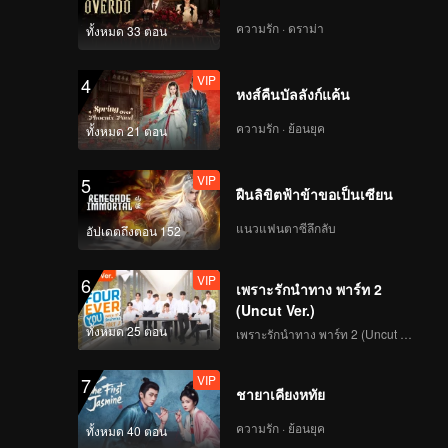
ความรัก · ดราม่า
ทั้งหมด 33 ตอน
VIP
4
หงส์คืนบัลลังก์แค้น
ความรัก · ย้อนยุค
ทั้งหมด 21 ตอน
VIP
5
ฝืนลิขิตฟ้าข้าขอเป็นเซียน
แนวแฟนตาซีลึกลับ
อัปเดตถึงตอน 152
VIP
6
เพราะรักนำทาง พาร์ท 2
(Uncut Ver.)
ทั้งหมด 25 ตอน
เพราะรักนำทาง พาร์ท 2 (Uncut Ver.)
VIP
7
ชายาเคียงหทัย
ความรัก · ย้อนยุค
ทั้งหมด 40 ตอน