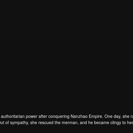
r authoritarian power after conquering Nanzhao Empire. One day, she r
ut of sympathy, she rescued the merman, and he became clingy to her
vered the culprit behind the murder of the former State Preceptor and