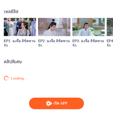
ได้ความช่วยเหลือให้กำลังใจจากคุณชายฉู่ปู้ฟู่ขอให้ได้เรียนในหนานหัว ทว่า
เพราะไอร้ายที่ติดตัวมาแต่กำเนิดจึงถูกปฏิเสธให้อยู่นอกสำนัก แต่หมิ่นอวิ๋นอาจารย์
เพลย์ลิส
แห่งหนานหัวมั่นใจว่าต้องเข้าสู่วิถีมารแน่นอน ในช่วงเวลาสำคัญนั้นเอง ผู้สูงส่ง
แห่งหนานหัวลั่วอินฝานได้ออกหน้ามารับนางเป็นศิษย์ ดังนั้นจึงทำให้ฉงจื่อกลาย
เป็นศิษย์เพียงคนเดียวของลั่วอินฝาน ฉงจื่อพึ่งพาลั่วอินฝาน เพียงขอให้ได้อยู่เคียง
ข้างทุกวันคืน ลั่วอินฝานเองก็รับปากว่าจะปกป้องให้ฉงจื่อปลอดภัย แต่ถึงอย่างไรก็
ไม่สามารถต้านทานซึ่งแผนชั่วร้ายของมารทั้งเก้า ลั่วอินฝานเห็นว่าฉงจื่อย่างสู่กรง
หายนะทว่ากลับไม่อาจทำอะไรได้ ทั้งยังไม่อาจไม่ลงมือ “จัดการ” ด้วยตนเองเพื่อ
EP1: ฉงจื่อ ลิขิตหวน
EP2: ฉงจื่อ ลิขิตหวน
EP3: ฉงจื่อ ลิขิตหวน
EP4
ปกป้องสรรพสิ่งในใต้หล้า บนดินแดนเซียน ฉงจื่อปรากฎตัวคารวะอาจารย์หนานหัว
รัก
รัก
รัก
รัก
อีก ลั่วอินฝานเห็นปุ๊บก็จำได้ว่าเป็นนาง เพื่อปกป้องนาง จึงได้ผนึกไอชั่วร้ายไว้และ
ให้นางอยู่ข้างกาย ทั้งสองประสานซึ่งชะตาของศิษย์อาจารย์ต่อไป แล้วชะตาก็พลิก
ผัน ฉงจื่อยังคงหลีกหนีการควบคุมของผู้คิดร้ายไม่ได้จนกลายเป็นเป้าหมายของทุก
คลิปพิเศษ
คน ระหว่างที่โกรธเกรี้ยวก็เข้าสู่จิตมารอย่างไม่อาจเลี่ยง ที่แท้ฉงจื่อนั้นเป็นบุตรีของ
ประมุขแห่งปิศาจทั้งเก้าที่มาจุติอีกครั้ง ไอชั่วร้ายที่ติดตัวมาแต่กำเนิดได้กำหนด
ชะตาแล้วว่าต้องเข้าสู่หนทางมาร ชะตาที่กลั่นแกล้ง คนหนึ่งคือผู้สูงส่งแห่งหนาน
Loading…
หัวที่มีภาระหน้าที่ในการปกป้องสรรพสิ่งในใต้หล้า คนหนึ่งเป็นปิศาจมารทั้งเก้าที่มี
ไอชั่วร้าย ระหว่างพวกเขาทั้งรักและจำต้องฆ่าฟัน ศิษย์อาจารย์เผชิญหน้า ทว่ายาก
ตัดสายสัมพันธ์ แต่สุดท้ายสองคนจะต่างยึดมั่นในความดีของตัวเอง ทำให้สรรพสิ่ง
และความรักอันบริสุทธิ์นี้สมปรารถนา
เปิด APP