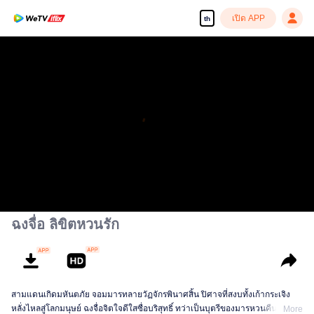
เปิด APP
th
เพลิดเพลินกับซีรีส์ความคมชัดสูงอย่างลื่นไหล
00:00:00
/
00:45:41
ฉงจื่อ ลิขิตหวนรัก
สามแดนเกิดมหันตภัย จอมมารทลายวัฏจักรพินาศสิ้น ปิศาจที่สงบทั้งเก้ากระเจิง
หลั่งไหลสู่โลกมนุษย์ ฉงจื่อจิตใจดีใสซื่อบริสุทธิ์ ทว่าเป็นบุตรีของมารหวนคืน เพราะ
More