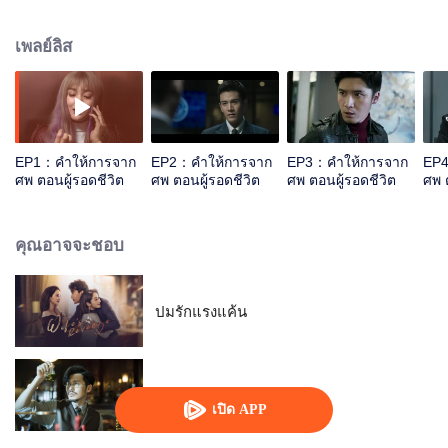
เรื่องนี้ได้รับการปรับบทจากผู้เขียนบทฉินหมิง นักนิติเวชเจ้าของเรื่องโดยตรงและ
ควบคุมการผลิตโดยจ้าวเจี๋ย กำกับโดยโจวหลินห้าว พร้อมฉายทางเทนเซนต์วิดีโอ
เพลย์ลิส
พร้อมกันทั่วประเทศ สืบค้นจากศพ ทำลายความมืดมิด ฐานะนักนิตเวช กระบอก
เสียงคนตาย
EP1：คำให้การจาก
EP2：คำให้การจาก
EP3：คำให้การจาก
EP4
ศพ ตอนผู้รอดชีวิต
ศพ ตอนผู้รอดชีวิต
ศพ ตอนผู้รอดชีวิต
ศพ 
คุณอาจจะชอบ
ปมรักแรงแค้น
หลัวเฟยยอดนักสืบ
เปิด APP