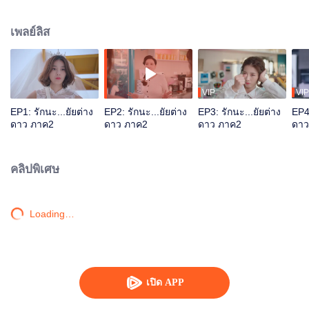
เสี่ยวชีก็ถูกนำตัวกลับ ไปยังดาวเคปทาวน์อย่างกระทันหันและยังโดนล้างสมอง
ทำให้ลืมเรื่องราวทุกอย่างบนโลกระหว่างเธอกับฟางเหลิ่ง หลังจากนั้นดาวเคป
เพลย์ลิส
ทาวน์ได้ส่งเธอกลับมายังโลกอีกครั้งเพื่อทำภารกิจลับ เรื่องราวระหว่างไฉเสี่ยวชีกับ
ฟางเหลิ่งจึงได้เริ่มต้นใหม่อีกครั้ง...
VIP
VIP
EP1: รักนะ...ยัยต่าง
EP2: รักนะ...ยัยต่าง
EP3: รักนะ...ยัยต่าง
EP4:
ดาว ภาค2
ดาว ภาค2
ดาว ภาค2
ดาว
คลิปพิเศษ
Loading…
เปิด APP