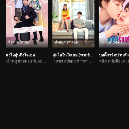
ทั้งหมด 31 ตอน
ทั้งหมด 24 ตอน
ทั้งหมด 24 ตอน
ส่งไออุ่นถึงใจเธอ
อุ่นไอในใจเธอ (พากย์อังกฤษ)
บอดี้การ์ดป่วนหั
เจ้าหนูช่วยพ่อแม่ปลอม ๆ แกล้งหลอกแต่รักจริง
It was adapted from the same series of novels as "A Love so Beautiful"