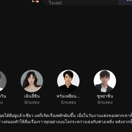
จวิน
เฉินอี๋ซิน
หวันเหยียนลั่วหรง
ซูหย่าซิ่น
ดง
นักแสดง
นักแสดง
นักแสดง
้ดีอยู่แล้วเชียว แต่ก็เกิดเรื่องพลิกผันขึ้น เมื่อในวันงานแต่งของพวกเขาทั้
้างสมองทำให้ลืมเรื่องราวทุกอย่างบนโลกระหว่างเธอกับฟางเหลิ่ง หลังจากน
เสี่ยวชีกับฟางเหลิ่งจึงได้เริ่มต้นใหม่อีกครั้ง...