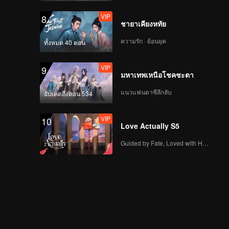
VIP
8
ชายาเคียงหทัย
ความรัก · ย้อนยุค
ทั้งหมด 40 ตอน
VIP
9
มหาเทพเหนือโชคชะตา
แนวแฟนตาซีลึกลับ
อัปเดตถึงตอน 534
VIP
10
Love Actually S5
Guided by Fate, Loved with Heart