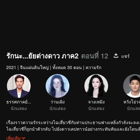
รักนะ...ยัยต่างดาว ภาค2
ตอนที่ 12
แชร์
2021
|
จีนแผ่นดินใหญ่
|
ทั้งหมด 30 ตอน
|
ความรัก
ธรรศภาคย์ ชี
ว่านเผิง
จางเหมิง
หวังโย่ว
นักแสดง
นักแสดง
นักแสดง
นักแส
เรื่องราวความรักระหว่างไฉเสี่ยวชีกับท่านประธานฟางเหลิ่งกำลังจะลงเอยได
ไฉเสี่ยวชีก็ถูกนำตัวกลับ ไปยังดาวเคปทาวน์อย่างกระทันหันและยังโดนล
เคปทาวน์ได้ส่งเธอกลับมายังโลกอีกครั้งเพื่อทำภารกิจลับ เรื่องราวระหว่างไฉ
เพิ่มเติม