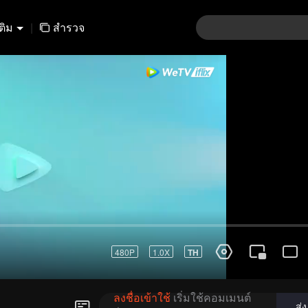
เติม
|
สำรวจ