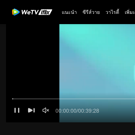
แนะนำ
ซีรีส์วาย
วาไรตี้
เพิ่ม