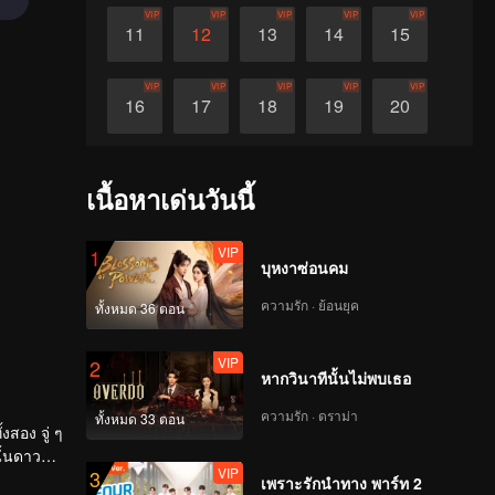
VIP
VIP
VIP
VIP
VIP
11
12
13
14
15
VIP
VIP
VIP
VIP
VIP
16
17
18
19
20
VIP
VIP
VIP
VIP
VIP
21
22
23
24
25
เนื้อหาเด่นวันนี้
VIP
VIP
VIP
VIP
VIP
26
27
28
29
30
VIP
1
บุหงาซ่อนคม
ความรัก · ย้อนยุค
ทั้งหมด 36 ตอน
VIP
2
หากวินาทีนั้นไม่พบเธอ
ความรัก · ดราม่า
ทั้งหมด 33 ตอน
งสอง จู่ ๆ
ั้นดาว
VIP
3
เพราะรักนำทาง พาร์ท 2