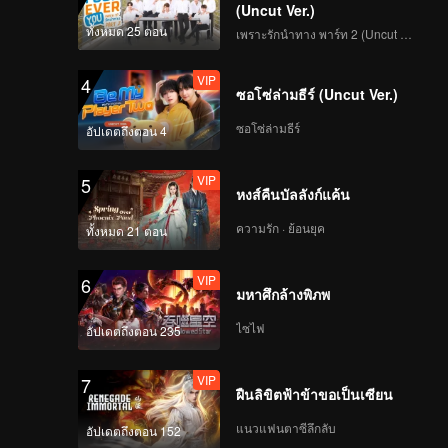
(Uncut Ver.)
ทั้งหมด 25 ตอน
เพราะรักนำทาง พาร์ท 2 (Uncut Ver.)
VIP
4
ซอโซ่ล่ามธีร์ (Uncut Ver.)
ซอโซ่ล่ามธีร์
อัปเดตถึงตอน 4
VIP
5
หงส์คืนบัลลังก์แค้น
ความรัก · ย้อนยุค
ทั้งหมด 21 ตอน
VIP
6
มหาศึกล้างพิภพ
ไซไฟ
อัปเดตถึงตอน 235
VIP
7
ฝืนลิขิตฟ้าข้าขอเป็นเซียน
แนวแฟนตาซีลึกลับ
อัปเดตถึงตอน 152