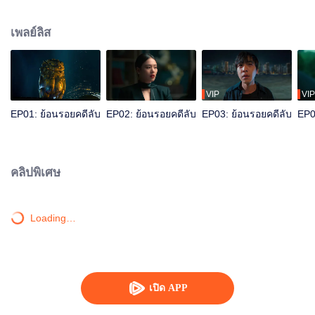
ตำรวจเปิดเผยความมืดมิดที่ซ่อนเร้นอยู่ในเมืองนี้มานานและไขปริศนามากมาย
เพลย์ลิส
VIP
VIP
EP01: ย้อนรอยคดีลับ
EP02: ย้อนรอยคดีลับ
EP03: ย้อนรอยคดีลับ
EP0
คลิปพิเศษ
Loading…
เปิด APP