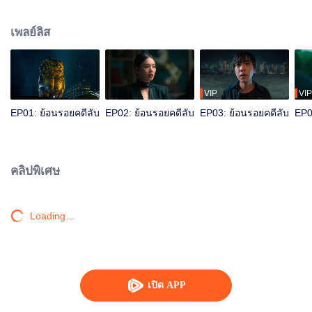
ตำรวจเปิดเผยความมืดมิดที่ซ่อนเร้นอยู่ในเมืองนี้มานานและไขปริศนามากมาย
เพลย์ลิส
VIP
VIP
EP01: ย้อนรอยคดีลับ
EP02: ย้อนรอยคดีลับ
EP03: ย้อนรอยคดีลับ
EP0
คลิปพิเศษ
Loading…
เปิด APP