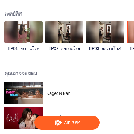
สวย ต้นรัก ... อดีตที่ฝังใจและมิตรภาพระหว่างเพื่อน ทำให้เกิดเรื่องราวของความรัก
ที่วุ่นวายขึ้น
เพลย์ลิส
EP01: ออเรนโรส
EP02: ออเรนโรส
EP03: ออเรนโรส
E
คุณอาจจะชอบ
Kaget Nikah
ถึงเธอที่รัก
เปิด APP