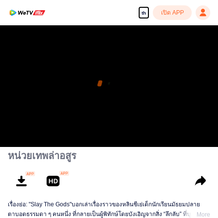
เปิด APP
th
หน่วยเทพล่าอสูร
เรื่องย่อ: "Slay The Gods"บอกเล่าเรื่องราวของหลินชีเย่เด็กนักเรียนมัธยมปลาย
ตาบอดธรรมดา ๆ คนหนึ่ง ที่กลายเป็นผู้พิทักษ์โดยบังเอิญจากสิ่ง “ลึกลับ” ที่บุกโจมตี
More