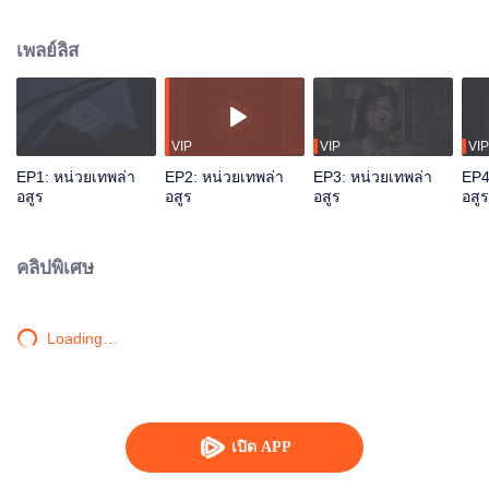
ในยามค่ำคืน เขานำเพื่อนร่วมทีมกำราบสิ่งมีชีวิตในตำนาน ในที่สุดก็ก้าวสู่เส้นทาง
แห่งการสังหารเทพเจ้า จากการ "ปกป้องครอบครัวเล็ก ๆ" ไปสู่ ​​"การปกป้องบ้าน
เพลย์ลิส
เมือง”
VIP
VIP
VIP
EP1: หน่วยเทพล่า
EP2: หน่วยเทพล่า
EP3: หน่วยเทพล่า
EP4
อสูร
อสูร
อสูร
อสูร
คลิปพิเศษ
Loading…
เปิด APP