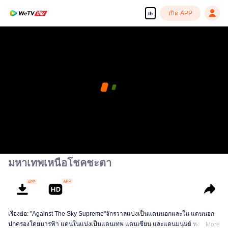
เปิด APP
th
มหาเทพเหนือโชคชะตา
เรื่องย่อ: "Against The Sky Supreme"จักรวาลแบ่งเป็นแดนนอกและใน แดนนอก
ปกครองโดยมารฟ้า แดนในแบ่งเป็นแดนเทพ แดนเซียน และแดนมนุษย์ หงเห
More