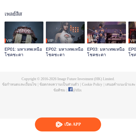
มิงจื้อจุนถูกฆ่าและสาปให้ตกสู่วัฏสงสารหมื่นชาติ ชาติสุดท้ายเกิดเป็นถานอวิ๋น
ก่อนตายได้ปลุกความทรงจำของหงเหมิงจื้อจุน มีสุดยอดพรสวรรค์ บำเพ็ญเพียร
เพลย์ลิส
สุดท้ายรวมแผ่นดินเทียนฝาเป็นหนึ่ง
VIP
VIP
VIP
VIP
EP01: มหาเทพเหนือ
EP02: มหาเทพเหนือ
EP03: มหาเทพเหนือ
EP0
โชคชะตา
โชคชะตา
โชคชะตา
โช
Copyright © 2016-
2026
Image Future Investment (HK) Limited.
ข้อกำหนดและเงื่อนไข
|
ข้อตกลงความเป็นส่วนตัว
|
Cookie Policy
|
เสนอคำแนะนำและ
ข้อติชม
|
@
iflix
เปิด APP