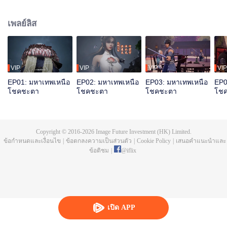
มิงจื้อจุนถูกฆ่าและสาปให้ตกสู่วัฏสงสารหมื่นชาติ ชาติสุดท้ายเกิดเป็นถานอวิ๋น
ก่อนตายได้ปลุกความทรงจำของหงเหมิงจื้อจุน มีสุดยอดพรสวรรค์ บำเพ็ญเพียร
เพลย์ลิส
สุดท้ายรวมแผ่นดินเทียนฝาเป็นหนึ่ง
VIP
VIP
VIP
VIP
EP01: มหาเทพเหนือ
EP02: มหาเทพเหนือ
EP03: มหาเทพเหนือ
EP0
โชคชะตา
โชคชะตา
โชคชะตา
โช
Copyright © 2016-
2026
Image Future Investment (HK) Limited.
ข้อกำหนดและเงื่อนไข
|
ข้อตกลงความเป็นส่วนตัว
|
Cookie Policy
|
เสนอคำแนะนำและ
ข้อติชม
|
@
iflix
เปิด APP