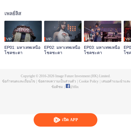
มิงจื้อจุนถูกฆ่าและสาปให้ตกสู่วัฏสงสารหมื่นชาติ ชาติสุดท้ายเกิดเป็นถานอวิ๋น
ก่อนตายได้ปลุกความทรงจำของหงเหมิงจื้อจุน มีสุดยอดพรสวรรค์ บำเพ็ญเพียร
เพลย์ลิส
สุดท้ายรวมแผ่นดินเทียนฝาเป็นหนึ่ง
VIP
VIP
VIP
VIP
EP01: มหาเทพเหนือ
EP02: มหาเทพเหนือ
EP03: มหาเทพเหนือ
EP0
โชคชะตา
โชคชะตา
โชคชะตา
โช
Copyright © 2016-
2026
Image Future Investment (HK) Limited.
ข้อกำหนดและเงื่อนไข
|
ข้อตกลงความเป็นส่วนตัว
|
Cookie Policy
|
เสนอคำแนะนำและ
ข้อติชม
|
@
iflix
เปิด APP