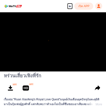
เปิด APP
th
หร่วนเสี่ยวเฟิงที่รัก
เรื่องย่อ:"Ruan Xiaofeng's Royal Love Quest"มนุษย์เงินเดือนยุคปัจจุบันทะลุมิติ
มาเป็นกุ้ยเฟยผู้สูงศักดิ์ แต่กลับพบว่าตัวเองไม่เป็นที่ชื่นชอบเอาเสียเลย แม้แต่อ๋อง
More