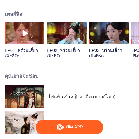
หลิงสามีที่เพิ่งแต่งงานกันก็เย็นชากับเธอ หลังจากถูกกลั่นแกล้งหลายครั้งก็พบว่า
"คนชั่วร้าย" ก็คือตัวเธอเอง ซ้ำยังต้องสงสัยเกี่ยวพันคดีฆาตกรรมเสด็จแม่ของอ๋อง
เพลย์ลิส
หลิง สร้าง "สังคมอวิ๋นเต๋อ" แห่งยุคโบราณ นำพาเข้าสู่การสืบคดี "ฆ่าตามบท"
ทำให้อ๋องผู้เย็นชาต้องหันมองใหม่ ทั้งสองร่วมกันไขปริศนาคดีตกตึกของเสด็จแม่
ของอ๋องหลิง...
VIP
VIP
EP01: หร่วนเสี่ยว
EP02: หร่วนเสี่ยว
EP03: หร่วนเสี่ยว
EP0
เฟิงที่รัก
เฟิงที่รัก
เฟิงที่รัก
เฟิงท
คุณอาจจะชอบ
ไฟแค้นเจ้าหญิงเงามืด (พากย์ไทย)
ท่านแม่ทัพอย่าขัดใจข้า
เปิด APP