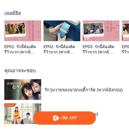
เซียวมู่เฉิง โดยหารู้ไม่ว่าเซียวมู่เฉิงเป็นผู้จัดการโรงแรม และเป็นหัวหน้าของตน
ด้วย ชีวิตการทำงานในโรงแรม ทั้งคู่ได้เจอกับลูกค้าหลายรูปแบบรวมถึงอุปสรรคที่
เพลย์ลิส
เกิดจากการจัดการแย่ ๆ ของโรงแรม อี้หรานและเซียวมู่เฉิงจับมือกันแก้ไขวิกฤต
สองคนที่แตกต่างแม้อยู่ด้วยกันแล้วมีแต่ความขัดแย้ง แต่กลับเข้าใกล้กันและกัน
โดยไม่รู้ตัว...
VIP
VIP
EP01: รักนี้ต้องติด
EP02: รักนี้ต้องติด
EP03: รักนี้ต้องติด
EP04
รีวิวบวก (พากย์
รีวิวบวก (พากย์
รีวิวบวก (พากย์
รีวิ
อังกฤษ)
อังกฤษ)
อังกฤษ)
อัง
คุณอาจจะชอบ
รักวุ่นวายของนายบอดี้การ์ด (พากย์อังกฤษ)
อุ่นไอในใจเธอ (พากย์อังกฤษ)
เปิด APP