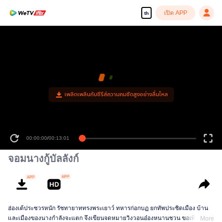
เปิด APP
th
เพลิดเพลินกับซีรีส์ความคมชัดสูงอย่างลื่นไหล
00:00:00
/
00:13:01
จอมนางกู้บัลลังก์
ฮ่องเต้ประชวรหนัก รัชทายาททรงพระเยาว์ ทหารก่อกบฏ ยกทัพประชิดเมือง บ้าน
และเมืองของนางกำลังจะแตก จึงเขียนจดหมายวิงวอนอ๋องหนานชวน ขอเพียงเขา
More