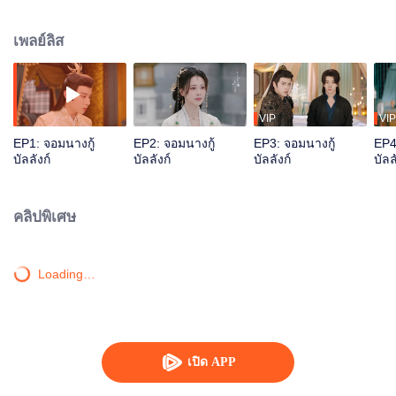
ยกทัพมาช่วยได้ นางยินดีตอบรับทุกคำขอของเขา สุดท้ายเขายังคงมาช่วยนางกับ
พระสวามีและลูกของนาง ต่อให้นางเลือดเย็นเพียงใด เขาก็ยังอาลัยอาวรณ์ แต่ค่า
เพลย์ลิส
ตอบแทน อย่างไรก็ต้องจ่าย สิ่งที่เขาหมายปอง ไม่ใช่บัลลังก์ แต่เพียงคนคนหนึ่ง
VIP
VIP
EP1: จอมนางกู้
EP2: จอมนางกู้
EP3: จอมนางกู้
EP4
บัลลังก์
บัลลังก์
บัลลังก์
บัลล
คลิปพิเศษ
Loading…
เปิด APP