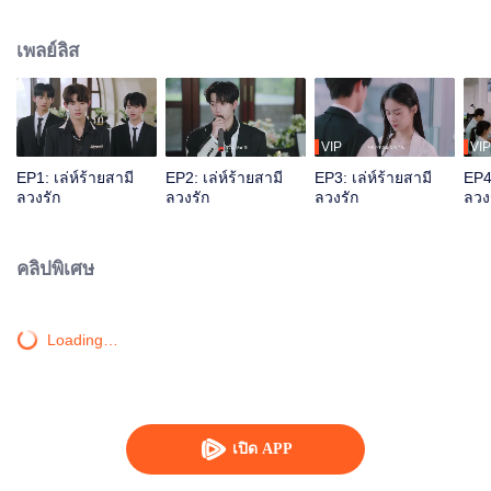
เธอ เธอจึงเลือกร่วมมือกับหมิ่นซี คุณชายแห่งตระกูลหมิ่นซึ่งเป็นเพื่อนเล่นในวัยเด็ก
ทั้งคู่ช่วยกันกำจัดคนที่เห็นต่าง และเปิดโปงแผนการร้ายของเหยียนจือจิ่งกับไป๋เจีย
เพลย์ลิส
เจียเมียน้อยของเขา
VIP
VIP
EP1: เล่ห์ร้ายสามี
EP2: เล่ห์ร้ายสามี
EP3: เล่ห์ร้ายสามี
EP4:
ลวงรัก
ลวงรัก
ลวงรัก
ลวง
คลิปพิเศษ
Loading…
เปิด APP