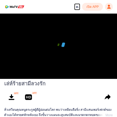
เปิด APP
th
เล่ห์ร้ายสามีลวงรัก
ลั่วเสวียนคุณหนูตระกูลผู้ดีผู้อ่อนต่อโลก พบว่าเหยียนจือจิ่ง สามีแสนเพอร์เฟกต์ของ
ตัวเองได้ทรยศหักหลังเธอ ถึงขั้นวางแผนจะฮุบสมบัติและมรดกตกทอดของตระกูล
More