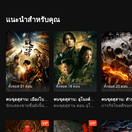
ที่ไม่เคยมีใครเข้าไปมาก่อน
แนะนำสำหรับคุณ
ทั้งหมด 21 ตอน
ทั้งหมด 18 ตอน
ทั้งหมด 20 ตอน
คนขุดสุสาน: เมืองโบราณกลางทะเลทราย
คนขุดสุสาน: อุโมงค์ปริศนาแห่งเขามังกร
นักแสดงชายชื่อดังจิ้นตง กับนักแสดงหญิงดาวรุ่งของไต้หวันเฉิน เฉียว เอิน เริ่มการผจญภัยในสุสานฝังศพ
คนขุดสุสาน ตอน อุโมงค์ปริศนาแห่งเขามังกร
VIP
VIP