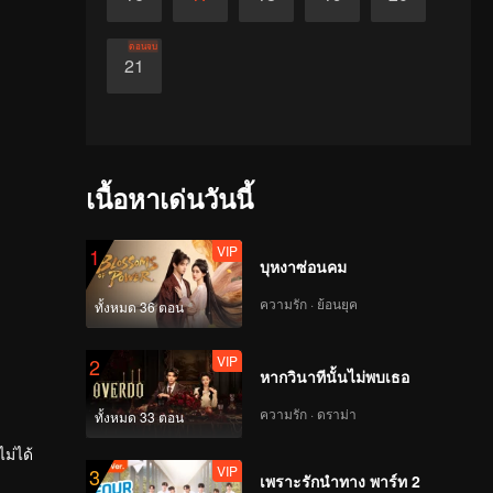
ตอนจบ
21
เนื้อหาเด่นวันนี้
VIP
1
บุหงาซ่อนคม
ความรัก · ย้อนยุค
ทั้งหมด 36 ตอน
VIP
2
หากวินาทีนั้นไม่พบเธอ
ความรัก · ดราม่า
ทั้งหมด 33 ตอน
ม่ได้
VIP
3
ชวงศ์หยวน
เพราะรักนำทาง พาร์ท 2