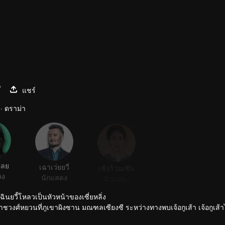
7
แชร์
 · ดราม่า
หลย
เฉาเว่ยยวี่
เซิงก้วนเซิน
ดง
นักแสดง
นักแสดง
นยวี้โหลวเป็นหัวหน้าของเซี่ยหลิ่ง
งศ์หยวนที่ภูเขาผิงซาน มณฑลเซียงซี ระหว่างทางพบเจ้อกูเส้า เจ้อกูเส้าไ
ูล เจ้อ กูเส้ากับเฉินยวี้โหลวจะต้องร่วมมือกันเพื่อเข้าไปในหลุมศพสมัยรา