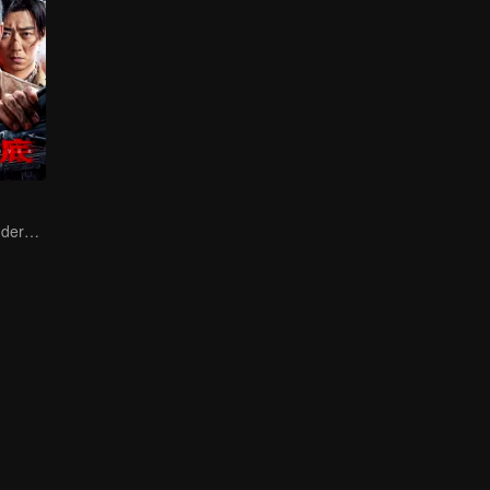
Collin Chou's Undercover War