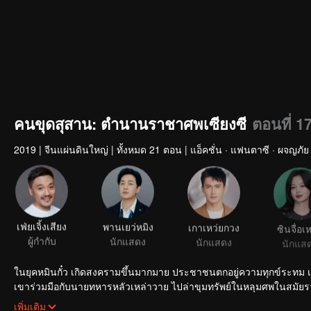
คนขุดสุสาน: ตำนานราชาศพเซียงซี
ตอนที่ 1
2019
|
จีนแผ่นดินใหญ่
|
ทั้งหมด 21 ตอน
|
แอ็คชั่น · แฟนตาซี · ผจญภัย
เฟ่ยเจิ้งเสียง
พานเยว่หมิง
เกาเหว่ยกวง
ซินจื่อเ
ผู้กำกับ
นักแสดง
นักแสดง
นักแส
ในยุคหมินกั๋ว เกิดสงครามขึ้นมากมาย ประชาชนตกอยู่ความทุกข์ระทม เฉิ
เขาร่วมมือกับนายทหารหลัวเหล่าวาย ไปล่าขุมทรัพย์ในหลุมศพในสมัยราชว
ต้องการหาทรัพย์สมบัติ เขาต้องการค้นหามุกมู่เฉินเพื่อแก้คำสาปของตระก
เพิ่มเติม