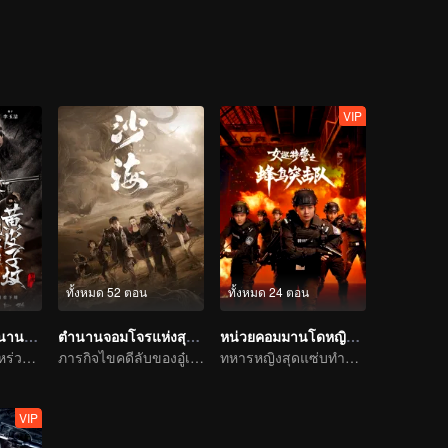
VIP
ทั้งหมด 52 ตอน
ทั้งหมด 24 ตอน
คนขุดสุสาน: ตำนานสุสานหวงต้าเซียน
ตำนานจอมโจรแห่งสุสานทะเลทราย
หน่วยคอมมานโดหญิงแกร่ง
ภารกิจไขคดีของหร่วนจิงเทียนและสหาย
ภารกิจไขคดีลับของอู๋เหล่ยฉินห้าว
ทหารหญิงสุดแซ่บทำลายล้างเหล่าร้าย
VIP