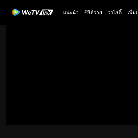
แนะนำ
ซีรีส์วาย
วาไรตี้
เพิ่ม