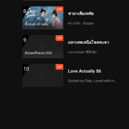
VIP
8
ชายาเคียงหทัย
ความรัก · ย้อนยุค
ทั้งหมด 40 ตอน
VIP
9
มหาเทพเหนือโชคชะตา
แนวแฟนตาซีลึกลับ
อัปเดตถึงตอน 534
VIP
10
Love Actually S5
Guided by Fate, Loved with Heart