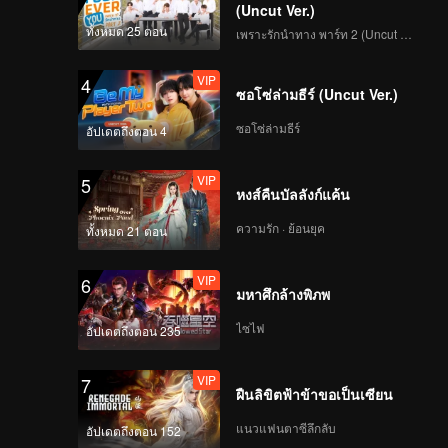
(Uncut Ver.)
ทั้งหมด 25 ตอน
เพราะรักนำทาง พาร์ท 2 (Uncut Ver.)
VIP
4
ซอโซ่ล่ามธีร์ (Uncut Ver.)
ซอโซ่ล่ามธีร์
อัปเดตถึงตอน 4
VIP
5
หงส์คืนบัลลังก์แค้น
ความรัก · ย้อนยุค
ทั้งหมด 21 ตอน
VIP
6
มหาศึกล้างพิภพ
ไซไฟ
อัปเดตถึงตอน 235
VIP
7
ฝืนลิขิตฟ้าข้าขอเป็นเซียน
แนวแฟนตาซีลึกลับ
อัปเดตถึงตอน 152