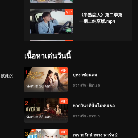
VIP
《半熟恋人》第二季第
一期上纯享版.mp4
VIP
《半熟恋人》第二季第
一期下纯享版.mp4
เนื้อหาเด่นวันนี้
VIP
1
VIP
บุหงาซ่อนคม
了彼此的
陪你看半熟-EP01
ความรัก · ย้อนยุค
ทั้งหมด 36 ตอน
VIP
2
หากวินาทีนั้นไม่พบเธอ
《半熟恋人》ep02_上_
播出版第二版
ความรัก · ดราม่า
ทั้งหมด 33 ตอน
VIP
3
เพราะรักนำทาง พาร์ท 2
《半熟恋人》ep02_下_