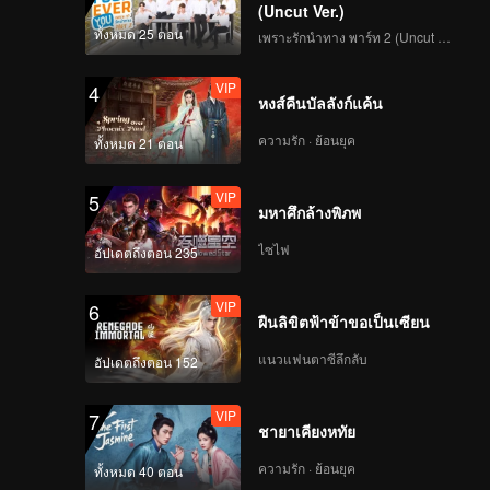
(Uncut Ver.)
播出版第二版
ทั้งหมด 25 ตอน
เพราะรักนำทาง พาร์ท 2 (Uncut Ver.)
VIP
4
VIP
หงส์คืนบัลลังก์แค้น
《半熟恋人》ep02_上_
纯享版.mp4
ความรัก · ย้อนยุค
ทั้งหมด 21 ตอน
VIP
5
VIP
มหาศึกล้างพิภพ
《半熟恋人》ep02_下_
纯享版.mp4
ไซไฟ
อัปเดตถึงตอน 235
VIP
6
VIP
ฝืนลิขิตฟ้าข้าขอเป็นเซียน
陪你看半熟-EP02
แนวแฟนตาซีลึกลับ
อัปเดตถึงตอน 152
VIP
7
ชายาเคียงหทัย
《半熟恋人2》EP03_上
_海外版第二版0221
ความรัก · ย้อนยุค
ทั้งหมด 40 ตอน