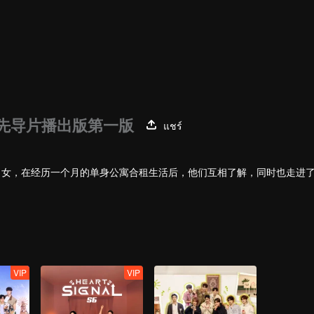
先导片播出版第一版
แชร์
男女，在经历一个月的单身公寓合租生活后，他们互相了解，同时也走进
VIP
VIP