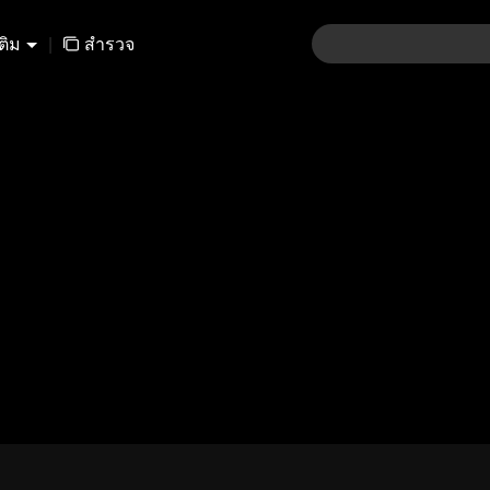
เติม
|
สำรวจ