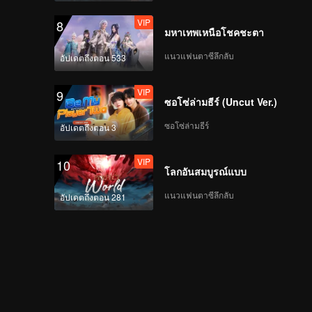
VIP
8
มหาเทพเหนือโชคชะตา
《半熟恋人2》EP03_下
_海外版.mp4
แนวแฟนตาซีลึกลับ
อัปเดตถึงตอน 533
VIP
9
VIP
ซอโซ่ล่ามธีร์ (Uncut Ver.)
ep03_上_纯享版第二版
ซอโซ่ล่ามธีร์
อัปเดตถึงตอน 3
VIP
10
VIP
โลกอันสมบูรณ์แบบ
《半熟恋人2》EP03_下
_纯享版.mp4
แนวแฟนตาซีลึกลับ
อัปเดตถึงตอน 281
VIP
r0045383v0j