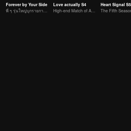
Forever by Your Side
Love actually S4
Heart Signal S5
พี่ ๆ รุ่นใหญ่บุกรายการวาไรตี้ความรัก
High-end Match of Adults' ambiguity