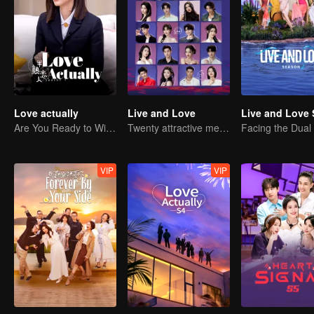
Love actually
Live and Love
Live and Love 
Are You Ready to Witness the Love that Is Yet to Bloom?
Twenty attractive men and women fall in love on a desert island
VIP
VIP