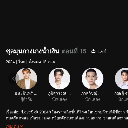
ชุลมุนกางเกงน้ำเงิน
ตอนที่ 15
แชร์
2024
|
ไทย
|
ทั้งหมด 15 ตอน
ธนะมินทร์ วงษ์สกุลพัช
ภูมิสุวรรณ สุวรรณสถิตย์
ภาสวิชญ์ ธรรมสังคีติ
ผู้กำกับ
นักแสดง
นักแสดง
นักแ
เรื่องย่อ: "LoveSick 2024"เรื่องราวเกิดขึ้นที่โรงเรียนชายล้วนที่มีชื่อว่า ‘Friday College’ เรื่องราว
ดนตรีสุดหล่อ เมื่อชมรมดนตรีถูกตัดงบจนต้องมาขอความช่วยเหลือจากสภ
”แป้ง” น้องสาวสุดน่ารักของปุณณ์ ด้วยเหตุผลนี้เรื่องรักป่วยๆจึงเริ่มต้นขึ้
เพิ่มเติม