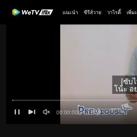
แนะนำ
ซีรีส์วาย
วาไรตี้
เพิ่ม