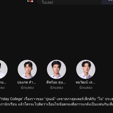
กฤษฎิ์ งามธนกิจจา
ปองภพ สำราญชัยกร
สดง
นักแสดง
ของ ”ปุณณ์” เลขาสภาสุดเพอร์เฟ็กต์กับ ”โน่” ประธานชมรม
านักเรียน แล้วใครจะไปคิดว่าเงื่อนไขข้อตกลงคือการแกล้งเป็นแฟนกันเพื
น