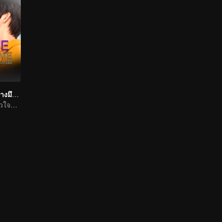
รักโคตรๆ โหดอย่างมึง 3
ปลุกความรักในหัวใจที่ลืมเลือน