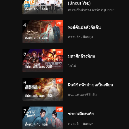
(Uncut Ver.)
ทั้งหมด 25 ตอน
เพราะรักนำทาง พาร์ท 2 (Uncut Ver.)
VIP
4
หงส์คืนบัลลังก์แค้น
ความรัก · ย้อนยุค
ทั้งหมด 21 ตอน
VIP
5
มหาศึกล้างพิภพ
ไซไฟ
อัปเดตถึงตอน 235
VIP
6
ฝืนลิขิตฟ้าข้าขอเป็นเซียน
แนวแฟนตาซีลึกลับ
อัปเดตถึงตอน 152
VIP
7
ชายาเคียงหทัย
ความรัก · ย้อนยุค
ทั้งหมด 40 ตอน