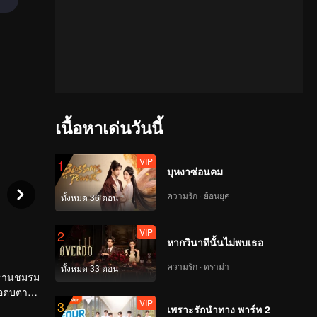
เนื้อหาเด่นวันนี้
VIP
1
บุหงาซ่อนคม
ความรัก · ย้อนยุค
ทั้งหมด 36 ตอน
VIP
2
หากวินาทีนั้นไม่พบเธอ
ความรัก · ดราม่า
ทั้งหมด 33 ตอน
่อตบตา
VIP
3
เพราะรักนำทาง พาร์ท 2