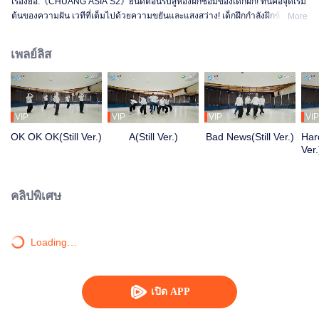
เรื่องย่อ:《CHUANG ASIA S2》ยินดีต้อนรับสู่ห้องฝึกซ้อมของเด็กฝึก! ที่นี่คือจุดเริ่ม
ต้นของความฝัน เวทีที่เต็มไปด้วยความขยันและแสงสว่าง! เด็กฝึกกำลังฝึกซ้อม
More
อย่างเต็มที่ เพื่อให้ได้เปล่งประกายในเวทีในวันหนึ่ง ตั้งแต่เช้าจรดค่ำ จากความไม่
ชำนาญจนถึงความคล่องแคล่ว ทุกก้าวคือการเปลี่ยนแปลง อยากรู้เรื่องราวในห้อง
เพลย์ลิส
ฝึกซ้อมของพวกเขามั้ย?
VIP
VIP
VIP
VIP
OK OK OK(Still Ver.)
A(Still Ver.)
Bad News(Still Ver.)
Hard
Ver.
คลิปพิเศษ
Loading…
เปิด APP