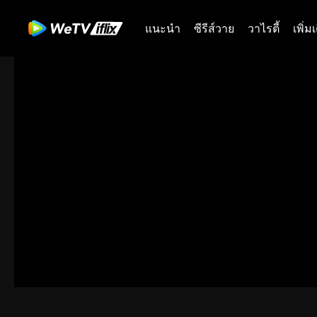
แนะนำ
ซีรีส์วาย
วาไรตี้
เพิ่ม