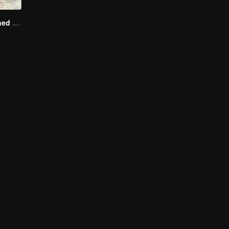
A Long Cherished Dream
า