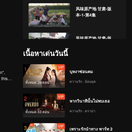
风味原产地·甘肃-版
本-1-第4集
风味原产地·甘肃-版
本-1-第5集
เนื้อหาเด่นวันนี้
VIP
风味原产地·甘肃-版
1
บุหงาซ่อนคม
n",
本-1-第6集
 this
ความรัก · ย้อนยุค
ทั้งหมด 36 ตอน
eristic
VIP
第7集：面筋_07
2
หากวินาทีนั้นไม่พบเธอ
ความรัก · ดราม่า
ทั้งหมด 33 ตอน
VIP
风味原产地·甘肃-版
3
เพราะรักนำทาง พาร์ท 2