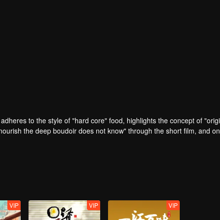
adheres to the style of "hard core" food, highlights the concept of "origi
nourish the deep boudoir does not know" through the short film, and on
d experiences the most rich diet culture and the most yearning charact
VIP
VIP
VIP