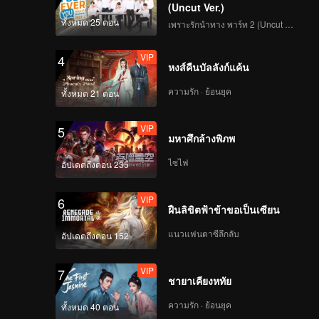
本-1-第8集
(Uncut Ver.)
ทั้งหมด 25 ตอน
เพราะรักนำทาง พาร์ท 2 (Uncut Ver.)
VIP
第9集：酿皮_09
4
หงส์คืนบัลลังก์แค้น
ความรัก · ย้อนยุค
ทั้งหมด 21 ตอน
VIP
风味原产地·甘肃-版
5
มหาศึกล้างพิภพ
本-1-第10集
ไซไฟ
อัปเดตถึงตอน 235
VIP
6
ฝืนลิขิตฟ้าข้าขอเป็นเซียน
แนวแฟนตาซีลึกลับ
อัปเดตถึงตอน 152
VIP
7
ชายาเคียงหทัย
ความรัก · ย้อนยุค
ทั้งหมด 40 ตอน