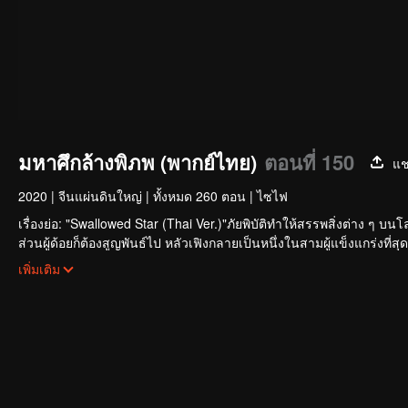
มหาศึกล้างพิภพ (พากย์ไทย)
ตอนที่ 150
แช
2020
|
จีนแผ่นดินใหญ่
|
ทั้งหมด 260 ตอน
|
ไซไฟ
เรื่องย่อ: "Swallowed Star (Thai Ver.)"ภัยพิบัติทำให้สรรพสิ่งต่าง ๆ บ
ส่วนผู้ด้อยก็ต้องสูญพันธ์ไป หลัวเฟิงกลายเป็นหนึ่งในสามผู้แข็งแกร่งที
ต่อมาเขาได้นำชิ้นเนื้อของมอนสเตอร์กลับมาเช่นกัน และทำการพัฒนาเป็นร
เพิ่มเติม
ได้เริ่มขึ้นแล้ว รับชมได้ผ่านทาง WeTV