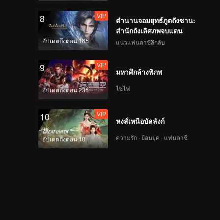
VIP
8
ตำนานจอมยุทธ์ภูตถังซาน:
สำนักถังเลิศภพจบแดน
อัปเดตถึงตอน 165
แนวแฟนตาซีลึกลับ
VIP
9
มหาศึกล้างพิภพ
ไซไฟ
อัปเดตถึงตอน 235
VIP
10
หงส์เหนือบัลลังก์
ความรัก · ย้อนยุค · แฟนตาซี
อัปเดตถึงตอน 10