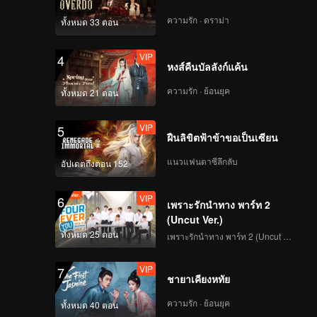
ความรัก · ดราม่า
ทั้งหมด 33 ตอน
VIP
4
หงส์คืนบัลลังก์แค้น
ความรัก · ย้อนยุค
ทั้งหมด 21 ตอน
VIP
5
ฝืนลิขิตฟ้าข้าขอเป็นเซียน
แนวแฟนตาซีลึกลับ
อัปเดตถึงตอน 152
VIP
6
เพราะรักนำทาง พาร์ท 2
(Uncut Ver.)
ทั้งหมด 25 ตอน
เพราะรักนำทาง พาร์ท 2 (Uncut Ver.)
VIP
7
ชายาเคียงหทัย
ความรัก · ย้อนยุค
ทั้งหมด 40 ตอน