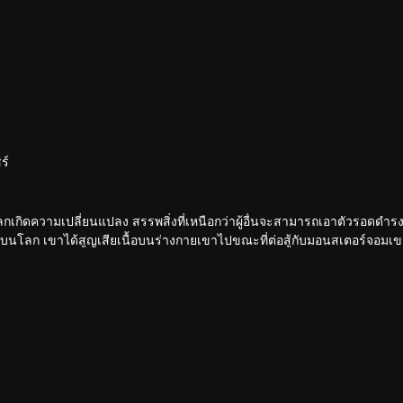
ร์
นโลกเกิดความเปลี่ยนแปลง สรรพสิ่งที่เหนือกว่าผู้อื่นจะสามารถเอาตัวรอดดำรงอ
่สุดบนโลก เขาได้สูญเสียเนื้อบนร่างกายเขาไปขณะที่ต่อสู้กับมอนสเตอร์จอมเข
่างกายมนุษย์ หลังจากนั้นเขาก็ได้ออกจากดาวโลกมุ่งสู่จักรวาล เรื่องราวก