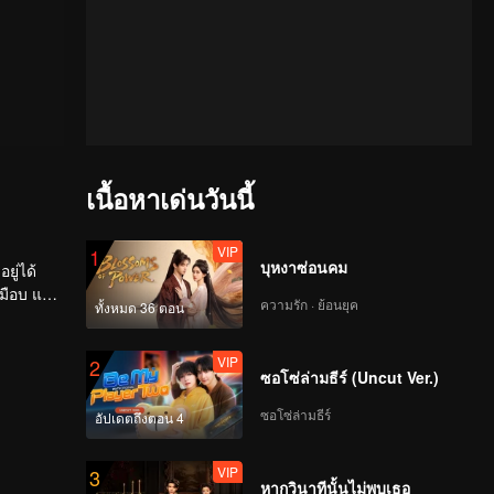
เนื้อหาเด่นวันนี้
VIP
1
บุหงาซ่อนคม
ยู่ได้
มือบ แต่
ความรัก · ย้อนยุค
ทั้งหมด 36 ตอน
ารต่อสู้
VIP
2
ซอโซ่ล่ามธีร์ (Uncut Ver.)
ซอโซ่ล่ามธีร์
อัปเดตถึงตอน 4
VIP
3
หากวินาทีนั้นไม่พบเธอ