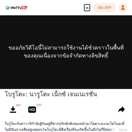
เปิด APP
th
ขออภัยวิดีโอนี้ไม่สามารถใช้งานได้ชั่วคราวในพื้นที่
ของคุณเนื่องจากข้อจำกัดทางลิขสิทธิ์
โบรูโตะ: นารูโตะ เน็กซ์ เจนเนเรชั่น
โบรูโตะกับคาวากิกำลังสู้กันอยู่ที่ซากปรักหักพังของหน้าผาโฮคาเงะและโคโนฮะที่
ไม่มีนินจาเหลืออยู่เลยยกเว้นโบรูโตะนี่คือเรื่องที่จะเกิดขึ้นในอีกไม่กี่ปีต่อจากนี้
More