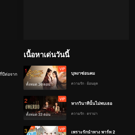
เนื้อหาเด่นวันนี้
VIP
1
บุหงาซ่อนคม
ี่ปีต่อจาก
ความรัก · ย้อนยุค
ทั้งหมด 36 ตอน
VIP
2
หากวินาทีนั้นไม่พบเธอ
ความรัก · ดราม่า
ทั้งหมด 33 ตอน
VIP
3
เพราะรักนำทาง พาร์ท 2