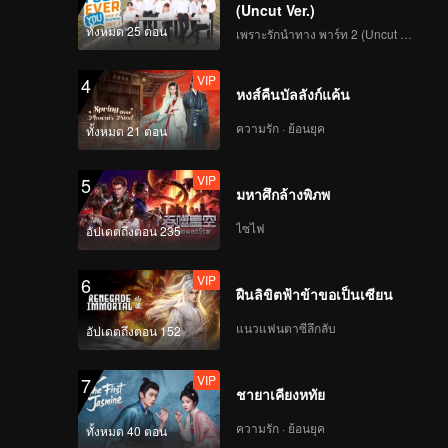
(Uncut Ver.)
ทั้งหมด 25 ตอน
เพราะรักนำทาง พาร์ท 2 (Uncut Ver.)
VIP
4
หงส์คืนบัลลังก์แค้น
ความรัก · ย้อนยุค
ทั้งหมด 21 ตอน
VIP
5
มหาศึกล้างพิภพ
ไซไฟ
อัปเดตถึงตอน 235
VIP
6
ฝืนลิขิตฟ้าข้าขอเป็นเซียน
แนวแฟนตาซีลึกลับ
อัปเดตถึงตอน 152
VIP
7
ชายาเคียงหทัย
ความรัก · ย้อนยุค
ทั้งหมด 40 ตอน