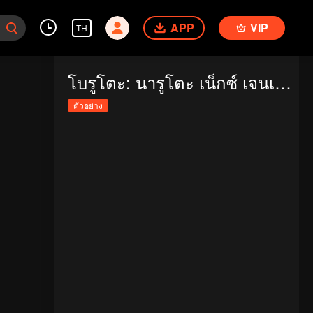
APP
VIP
TH
โบรูโตะ: นารูโตะ เน็กซ์ เจนเนเรชั่น
ตัวอย่าง