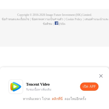
Copyright © 2016-
2026
Image Future Investment (HK) Limited.
ข้อกำหนดและเงื่อนไข
|
ข้อตกลงความเป็นส่วนตัว
|
Cookie Policy
|
เสนอคำแนะนำและ
ข้อติชม
|
@
iflix
Tencent Video
เปิด APP
รับชมเนื้อหาเพิ่มเติม
หากล้มเหลว โปรด
คลิกที่นี่
ลองใหม่อีกครั้ง
เปิด APP