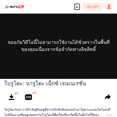
เปิด APP
th
ขออภัยวิดีโอนี้ไม่สามารถใช้งานได้ชั่วคราวในพื้นที่
ของคุณเนื่องจากข้อจำกัดทางลิขสิทธิ์
โบรูโตะ: นารูโตะ เน็กซ์ เจนเนเรชั่น
โบรูโตะกับคาวากิกำลังสู้กันอยู่ที่ซากปรักหักพังของหน้าผาโฮคาเงะและโคโนฮะที่
ไม่มีนินจาเหลืออยู่เลยยกเว้นโบรูโตะนี่คือเรื่องที่จะเกิดขึ้นในอีกไม่กี่ปีต่อจากนี้
More