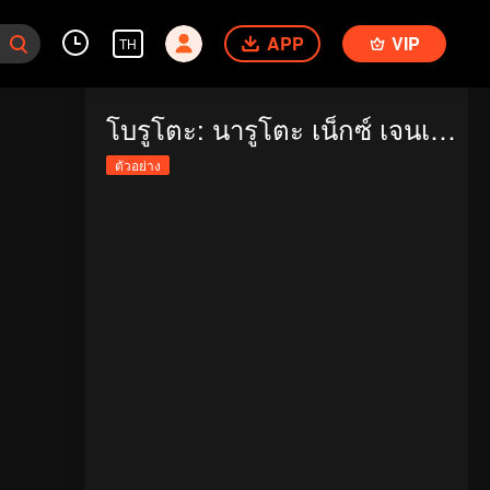
APP
VIP
TH
โบรูโตะ: นารูโตะ เน็กซ์ เจนเนเรชั่น
ตัวอย่าง