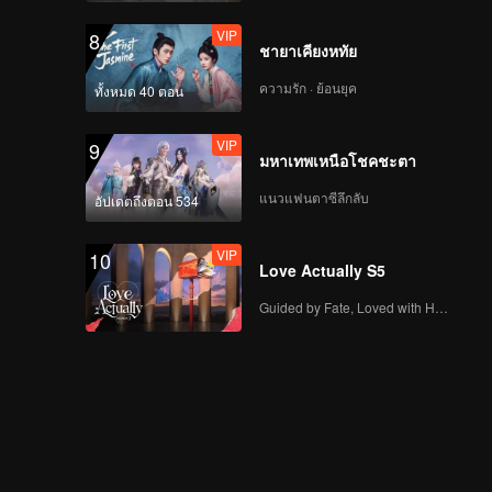
VIP
8
ชายาเคียงหทัย
ความรัก · ย้อนยุค
ทั้งหมด 40 ตอน
VIP
9
มหาเทพเหนือโชคชะตา
แนวแฟนตาซีลึกลับ
อัปเดตถึงตอน 534
VIP
10
Love Actually S5
Guided by Fate, Loved with Heart