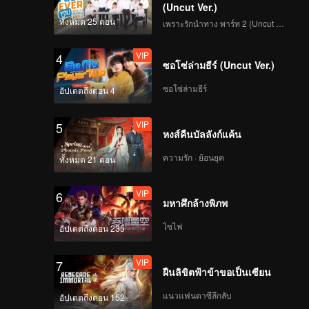
(Uncut Ver.)
ทั้งหมด 25 ตอน
เพราะรักนำทาง พาร์ท 2 (Uncut Ver.)
VIP
4
ซอโซ่ล่ามธีร์ (Uncut Ver.)
ซอโซ่ล่ามธีร์
อัปเดตถึงตอน 4
VIP
5
หงส์คืนบัลลังก์แค้น
ความรัก · ย้อนยุค
ทั้งหมด 21 ตอน
VIP
6
มหาศึกล้างพิภพ
ไซไฟ
อัปเดตถึงตอน 235
VIP
7
ฝืนลิขิตฟ้าข้าขอเป็นเซียน
แนวแฟนตาซีลึกลับ
อัปเดตถึงตอน 152