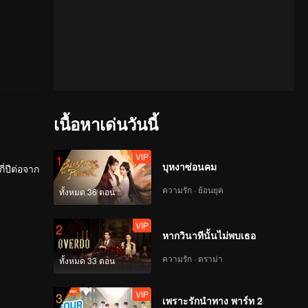
เนื้อหาเด่นวันนี้
VIP
1
บุหงาซ่อนคม
ี่ปีต่อจาก
ความรัก · ย้อนยุค
ทั้งหมด 36 ตอน
VIP
2
หากวินาทีนั้นไม่พบเธอ
ความรัก · ดราม่า
ทั้งหมด 33 ตอน
VIP
3
เพราะรักนำทาง พาร์ท 2