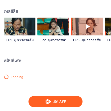
พัฒนาเป็นเพื่อนกัน แต่ทว่าโชคชะตาดันเล่นตลกแยกพวกเขาออกจากกัน หลายปี
ผ่านไปทั้งสามคนกลับมาเจอกันใหม่ ความรักที่เก็บกลั้นมานานก็ล้นทะลัก เรื่องราว
เพลย์ลิส
วัยใสของชุมชนเล็ก ๆ ได้เริ่มต้นขึ้นอีกครั้ง...
VIP
VIP
EP1: ซู่ซ่ารักรสส้ม
EP2: ซู่ซ่ารักรสส้ม
EP3: ซู่ซ่ารักรสส้ม
EP
คลิปพิเศษ
Loading…
เปิด APP