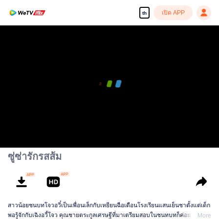
เปิด APP
th
ซู่ซ่ารักรสส้ม
สาวน้อยชนบทโจวอวี๋เป็นเพื่อนเล็กกับเหยียนฉือเดือนโรงเรียนแสนเย็นชาตั้งแต่เด็ก
พอรู้จักกับเฉิงอวี้โจว คุณชายตระกูลเศรษฐีที่มาเตรียมสอบในชนทบทก็ค่อย ๆ
More