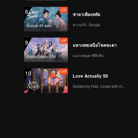
VIP
8
ชายาเคียงหทัย
ความรัก · ย้อนยุค
ทั้งหมด 40 ตอน
VIP
9
มหาเทพเหนือโชคชะตา
แนวแฟนตาซีลึกลับ
อัปเดตถึงตอน 534
VIP
10
Love Actually S5
Guided by Fate, Loved with Heart