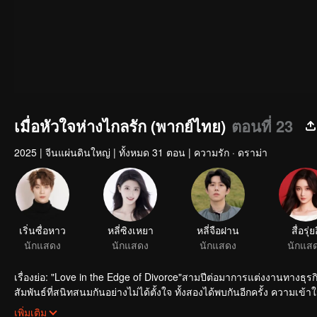
เมื่อหัวใจห่างไกลรัก (พากย์ไทย)
ตอนที่ 23
2025
|
จีนแผ่นดินใหญ่
|
ทั้งหมด 31 ตอน
|
ความรัก · ดราม่า
เริ่นซื่อหาว
หลี่ซิงเหยา
หลี่จือฝาน
สื่อรุ่ย
นักแสดง
นักแสดง
นักแสดง
นักแส
เรื่องย่อ: "Love in the Edge of Divorce"สามปีต่อมาการแต่งงานทางธ
สัมพันธ์ที่สนิทสนมกันอย่างไม่ได้ตั้งใจ ทั้งสองได้พบกันอีกครั้ง ความเข้าใจผิด
มียนก็คือเพนนีและเธอกำลังตั้งครรภ์
เพิ่มเติม