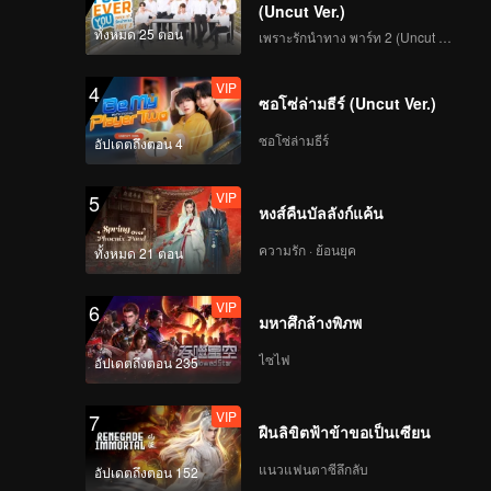
(Uncut Ver.)
ทั้งหมด 25 ตอน
เพราะรักนำทาง พาร์ท 2 (Uncut Ver.)
VIP
4
ซอโซ่ล่ามธีร์ (Uncut Ver.)
ซอโซ่ล่ามธีร์
อัปเดตถึงตอน 4
VIP
5
หงส์คืนบัลลังก์แค้น
ความรัก · ย้อนยุค
ทั้งหมด 21 ตอน
VIP
6
มหาศึกล้างพิภพ
ไซไฟ
อัปเดตถึงตอน 235
VIP
7
ฝืนลิขิตฟ้าข้าขอเป็นเซียน
แนวแฟนตาซีลึกลับ
อัปเดตถึงตอน 152