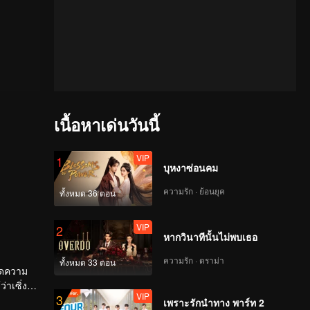
เนื้อหาเด่นวันนี้
VIP
1
บุหงาซ่อนคม
ความรัก · ย้อนยุค
ทั้งหมด 36 ตอน
VIP
2
หากวินาทีนั้นไม่พบเธอ
ความรัก · ดราม่า
ทั้งหมด 33 ตอน
กิดความ
ว่าเซิ่งเห
VIP
3
เพราะรักนำทาง พาร์ท 2