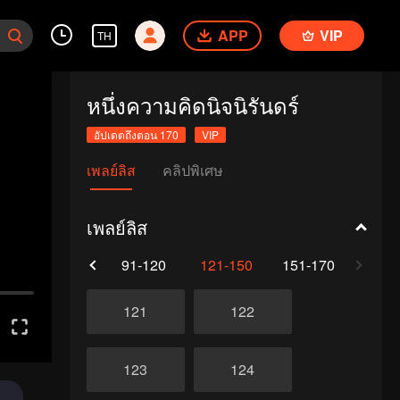
APP
VIP
TH
หนึ่งความคิดนิจนิรันดร์
อัปเดตถึงตอน 170
VIP
เพลย์ลิส
คลิปพิเศษ
เพลย์ลิส
61-90
91-120
121-150
151-170
121
122
123
124