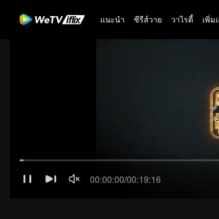
แนะนำ
ซีรีส์วาย
วาไรตี้
เพิ่ม