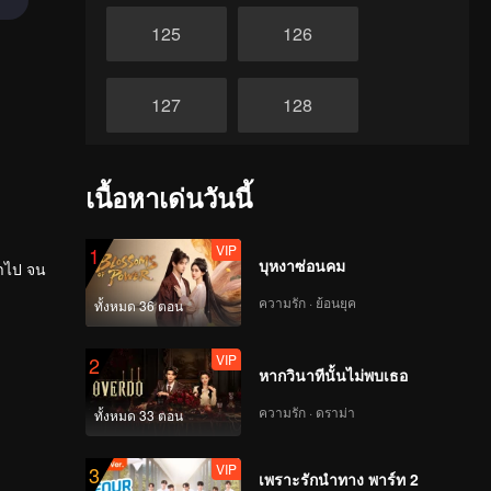
125
126
127
128
129
130
เนื้อหาเด่นวันนี้
131
132
VIP
1
บุหงาซ่อนคม
่ำไป จน
ความรัก · ย้อนยุค
ทั้งหมด 36 ตอน
133
134
VIP
2
หากวินาทีนั้นไม่พบเธอ
135
136
ความรัก · ดราม่า
ทั้งหมด 33 ตอน
137
138
VIP
3
เพราะรักนำทาง พาร์ท 2