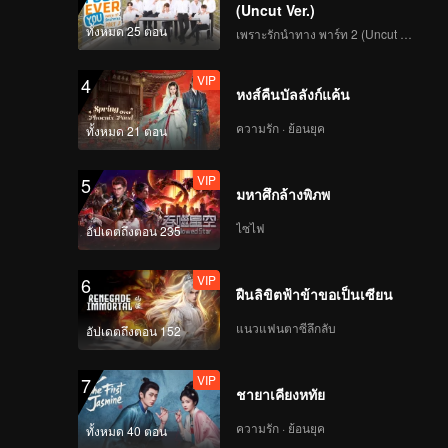
(Uncut Ver.)
ทั้งหมด 25 ตอน
เพราะรักนำทาง พาร์ท 2 (Uncut Ver.)
139
140
VIP
4
หงส์คืนบัลลังก์แค้น
141
142
ความรัก · ย้อนยุค
ทั้งหมด 21 ตอน
143
144
VIP
5
มหาศึกล้างพิภพ
ไซไฟ
145
146
อัปเดตถึงตอน 235
VIP
6
ฝืนลิขิตฟ้าข้าขอเป็นเซียน
147
148
แนวแฟนตาซีลึกลับ
อัปเดตถึงตอน 152
149
150
VIP
7
ชายาเคียงหทัย
ความรัก · ย้อนยุค
ทั้งหมด 40 ตอน