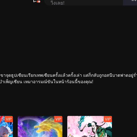
เขาจุดธูปเซียนเรียกเทพเซียนครั้งแล้วครั้งเล่า แต่ก็กลับถูกอสนีบาตฟาดอยู่ร
กระทั่งเจ้าสำนักหลี่ชิงโหวผู้นำทางปรากฏตัวขึ้น...แอนิเมชันสุดฮา ฉบับบำเพ็ญเซียน เหมาอารมณ์ขันในหน้าร้อนนี้ของคุณ!
VIP
VIP
VIP