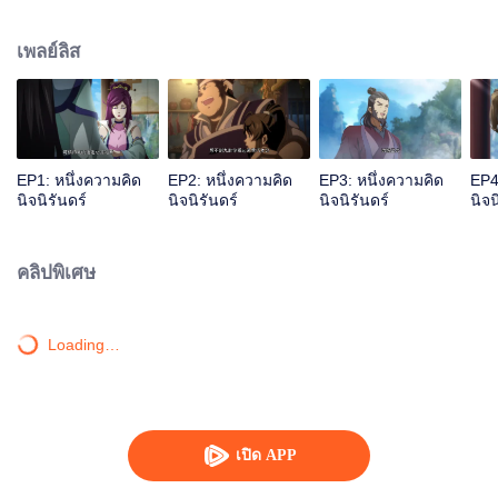
เจ้าสำนักหลี่ชิงโหวผู้นำทางปรากฏตัวขึ้น...แอนิเมชันสุดฮา ฉบับบำเพ็ญเซียน
เหมาอารมณ์ขันในหน้าร้อนนี้ของคุณ!
เพลย์ลิส
EP1: หนึ่งความคิด
EP2: หนึ่งความคิด
EP3: หนึ่งความคิด
EP4
นิจนิรันดร์
นิจนิรันดร์
นิจนิรันดร์
นิจน
คลิปพิเศษ
Loading…
เปิด APP