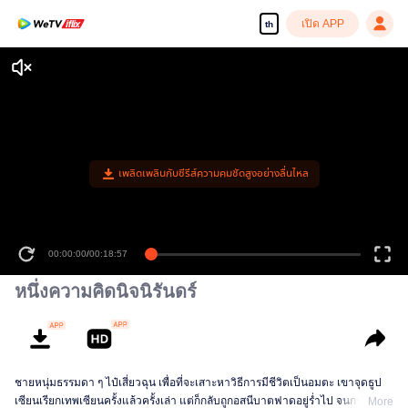
เปิด APP
th
เพลิดเพลินกับซีรีส์ความคมชัดสูงอย่างลื่นไหล
00:00:00
/
00:18:57
หนึ่งความคิดนิจนิรันดร์
ชายหนุ่มธรรมดา ๆ ไป๋เสี่ยวฉุน เพื่อที่จะเสาะหาวิธีการมีชีวิตเป็นอมตะ เขาจุดธูป
เซียนเรียกเทพเซียนครั้งแล้วครั้งเล่า แต่ก็กลับถูกอสนีบาตฟาดอยู่ร่ำไป จนกระทั่ง
More