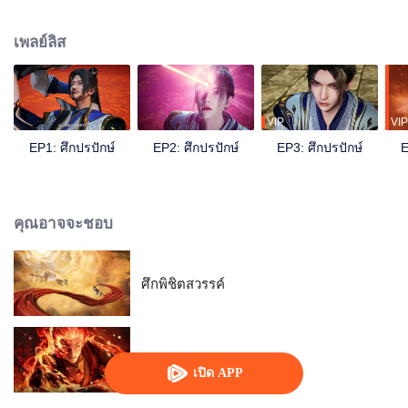
เรื่องในการฝึกฝนและต้องทนทุกข์กับการถูกเหยียดหยาม ด้วยโชคชะตาบันดาล
ร่างกายของเขาเกิดการเปลี่ยนแปลง จนพลิกชีวิตของตัวเองได้
เพลย์ลิส
VIP
VIP
EP1: ศึกปรปักษ์
EP2: ศึกปรปักษ์
EP3: ศึกปรปักษ์
E
คุณอาจจะชอบ
ศึกพิชิตสวรรค์
ตำนานเทพวานรสวรรค์
เปิด APP