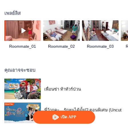
"LOVE(X) Roommates" รวมคลิปพิเศษที่ไม่เคยเผยแพร่ที่ไหนมาก่อนกว่า 60 คลิป
จากห้องนอนของแขกรับเชิญ มาปลดล็อกและฟินฉากใจสั่นกัน
เพลย์ลิส
Roommate_01
Roommate_02
Roommate_03
คุณอาจจะชอบ
เพื่อนซ่า ท้าทัวร์ป่วน
พี่ว้ากคะ…รักหนูได้มั้ย!? ตอนพิเศษ (Uncut
Ver.)
เปิด APP