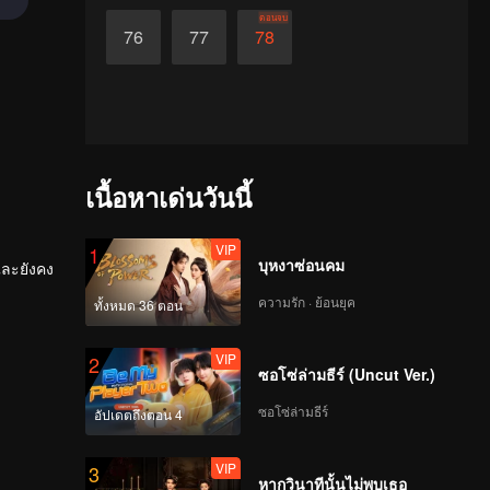
ตอนจบ
76
77
78
เนื้อหาเด่นวันนี้
VIP
1
บุหงาซ่อนคม
และยังคง
ความรัก · ย้อนยุค
ทั้งหมด 36 ตอน
VIP
2
ซอโซ่ล่ามธีร์ (Uncut Ver.)
ซอโซ่ล่ามธีร์
อัปเดตถึงตอน 4
VIP
3
หากวินาทีนั้นไม่พบเธอ