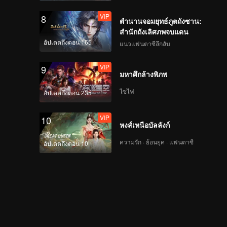
VIP
8
ตำนานจอมยุทธ์ภูตถังซาน:
สำนักถังเลิศภพจบแดน
อัปเดตถึงตอน 165
แนวแฟนตาซีลึกลับ
VIP
9
มหาศึกล้างพิภพ
ไซไฟ
อัปเดตถึงตอน 235
VIP
10
หงส์เหนือบัลลังก์
ความรัก · ย้อนยุค · แฟนตาซี
อัปเดตถึงตอน 10