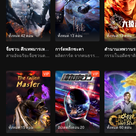
ทั้งหมด 42 ตอน
ทั้งหมด 13 ตอน
ทั้งหมด 12 ตอน
จื่อชวน ศึกเทพมารเหนือพิภพ
การ์ดพลิกชะตา
ตำนานเทพวานรส
สามอัจฉริยะจื่อชวนตะลุยทวีปซีชวน
ผลิตการ์ด จากคนธรรมดาสู่วีรบุรุษ
VIP
VIP
ทั้งหมด 15 ตอน
อัปเดตถึงตอน 20
ทั้งหมด 60 ตอน