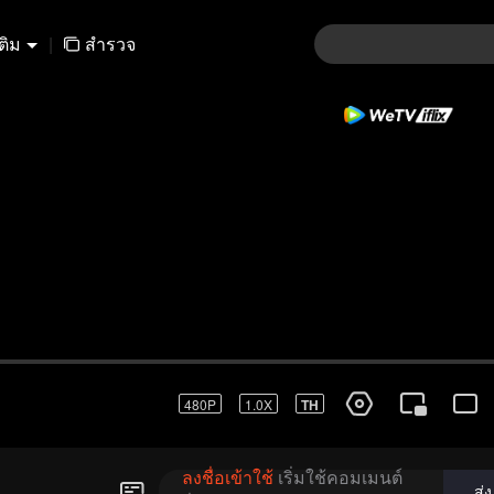
เติม
|
สำรวจ