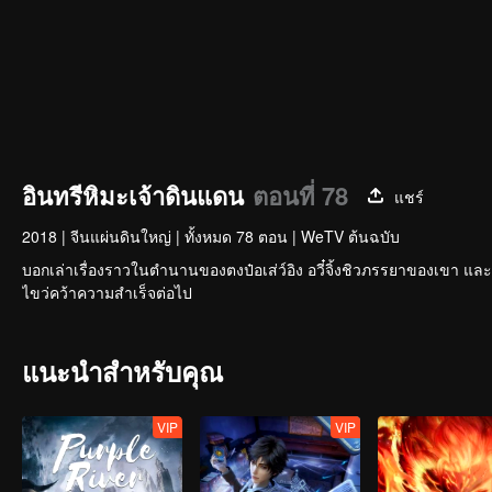
อินทรีหิมะเจ้าดินแดน
ตอนที่ 78
แชร์
2018
|
จีนแผ่นดินใหญ่
|
ทั้งหมด 78 ตอน
|
WeTV ต้นฉบับ
บอกเล่าเรื่องราวในตำนานของตงป๋อเส่ว์อิง อวี๋จิ้งชิวภรรยาของเขา แ
ไขว่คว้าความสำเร็จต่อไป
แนะนำสำหรับคุณ
VIP
VIP