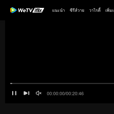
แนะนำ
ซีรีส์วาย
วาไรตี้
เพิ่ม