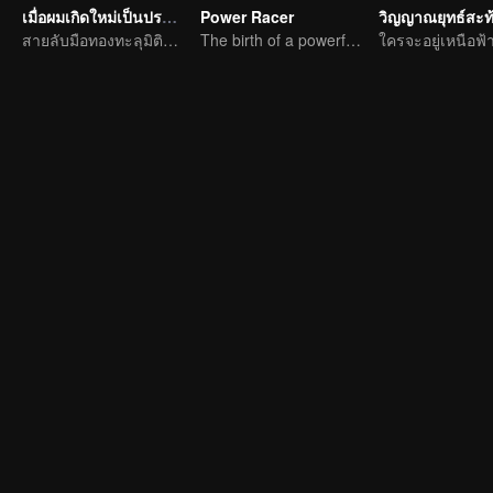
เมื่อผมเกิดใหม่เป็นปรมาจารย์
Power Racer
วิญญาณยุทธ์สะท
สายลับมือทองทะลุมิติตะลุยจิ่วฮวง
The birth of a powerful racer.