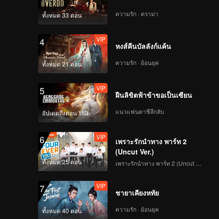
ความรัก · ดราม่า
ทั้งหมด 33 ตอน
VIP
4
หงส์คืนบัลลังก์แค้น
ความรัก · ย้อนยุค
ทั้งหมด 21 ตอน
VIP
5
ฝืนลิขิตฟ้าข้าขอเป็นเซียน
แนวแฟนตาซีลึกลับ
อัปเดตถึงตอน 153
VIP
6
เพราะรักนำทาง พาร์ท 2
(Uncut Ver.)
ทั้งหมด 25 ตอน
เพราะรักนำทาง พาร์ท 2 (Uncut Ver.)
VIP
7
ชายาเคียงหทัย
ความรัก · ย้อนยุค
ทั้งหมด 40 ตอน