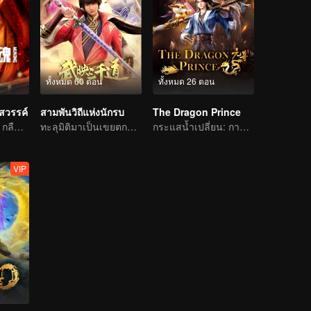
ทั้งหมด 60 ตอน
ทั้งหมด 26 ตอน
วรรค์
สามพันวิถีแห่งนักรบ
The Dragon Prince
กรรมในอดีตชาติ กลืนสวรรค์ให้แหลกสลาย
ทะลุมิติมาเป็นเขยตกอับ พลิกชะตาในโลกใหม่
กระแสน้ำเปลี่ยน: การผจญภัยของนักเขียนหนุ่ม
VIP