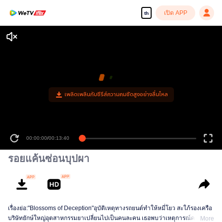
เปิด APP
th
เพลิดเพลินกับซีรีส์ความคมชัดสูงอย่างลื่นไหล
00:00:00
/
00:13:40
รอยแค้นซ่อนบุปผา
เรื่องย่อ:"Blossoms of Deception"อุบัติเหตุทางรถยนต์ทำให้หมี่โยว สะใภ้รองเครือ
บริษัทยักษ์ใหญ่อุตสาหกรรมยาเปลี่ยนไปเป็นคนละคน เธอพบว่าเหตุการณ์ครั้งนั้น
More