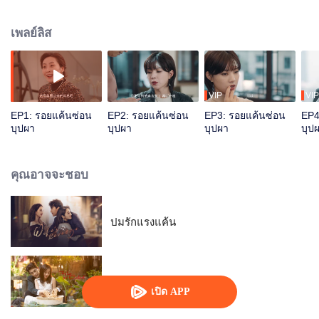
ไม่ใช่ “อุบัติเหตุ” ส่วนหานอี้เฉิง CFO คนใหม่ก็พบว่ามีการทดลองยาผิดกฎหมายใน
อดีต หลังจากนั้นทั้งคู่ก็ร่วมมือกันสืบหาความจริงที่อยู่เบื้องหลัง
เพลย์ลิส
VIP
VIP
EP1: รอยแค้นซ่อน
EP2: รอยแค้นซ่อน
EP3: รอยแค้นซ่อน
EP4
บุปผา
บุปผา
บุปผา
บุป
คุณอาจจะชอบ
ปมรักแรงแค้น
สัญญาว่าจะไม่รัก
เปิด APP