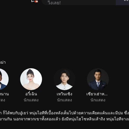
าม่า
ับอู๋เยว่ หนุ่มไอทีที่เบื้องหลังเต็มไปด้วยความเคียดแค้นและมีปม ซึ่งเขาถือว่า
มงานกัน นอกจากพวกเขาทั้งสองแล้ว ยังมีหนุ่มไฮโซหลินเส้าถิง หนุ่มไอทีจาง
กเขาจะดำเนินไปในทิศทางไหน โปรดรอติดตามชม...