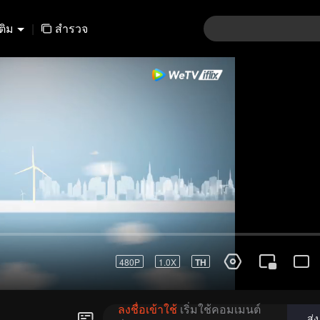
เติม
|
สำรวจ