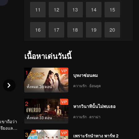
11
12
13
14
15
16
17
18
19
20
21
22
23
24
25
เนื้อหาเด่นวันนี้
26
27
28
29
30
VIP
1
บุหงาซ่อนคม
ความรัก · ย้อนยุค
ทั้งหมด 36 ตอน
VIP
2
หากวินาทีนั้นไม่พบเธอ
ความรัก · ดราม่า
ทั้งหมด 33 ตอน
เจียงและ
VIP
3
เพราะรักนำทาง พาร์ท 2