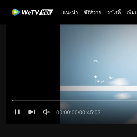
แนะนำ
ซีรีส์วาย
วาไรตี้
เพิ่ม