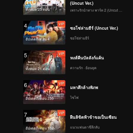
(Uncut Ver.)
ทั้งหมด 25 ตอน
เพราะรักนำทาง พาร์ท 2 (Uncut Ver.)
VIP
4
ซอโซ่ล่ามธีร์ (Uncut Ver.)
ซอโซ่ล่ามธีร์
อัปเดตถึงตอน 4
VIP
5
หงส์คืนบัลลังก์แค้น
ความรัก · ย้อนยุค
ทั้งหมด 21 ตอน
VIP
6
มหาศึกล้างพิภพ
ไซไฟ
อัปเดตถึงตอน 235
VIP
7
ฝืนลิขิตฟ้าข้าขอเป็นเซียน
แนวแฟนตาซีลึกลับ
อัปเดตถึงตอน 152