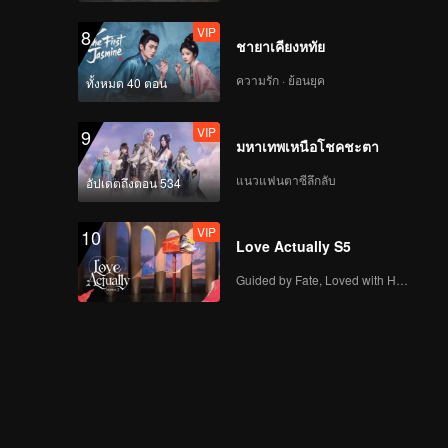
VIP
8
ชายาเคียงหทัย
ความรัก · ย้อนยุค
ทั้งหมด 40 ตอน
VIP
9
มหาเทพเหนือโชคชะตา
แนวแฟนตาซีลึกลับ
อัปเดตถึงตอน 534
VIP
10
Love Actually S5
Guided by Fate, Loved with Heart