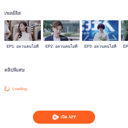
รักแรกพบของเธอเลยก็ว่าได้ทั้งสองคนจับพลัดจับผลูมาเป็นเพื่อนร่วมงานกัน
นอกจากพวกเขาทั้งสองแล้ว ยังมีหนุ่มไฮโซหลินเส้าถิง หนุ่มไอทีจางเจียงและคนอื่น
เพลย์ลิส
ๆ เป็นเพื่อนร่วมงานเขาอีกเรื่องราวชีวิตในสายงานนี้ของพวกเขาจะดำเนินไปใน
ทิศทางไหน โปรดรอติดตามชม...
EP1: อลวนคนไอที
EP2: อลวนคนไอที
EP3: อลวนคนไอที
EP
คลิปพิเศษ
Loading…
เปิด APP