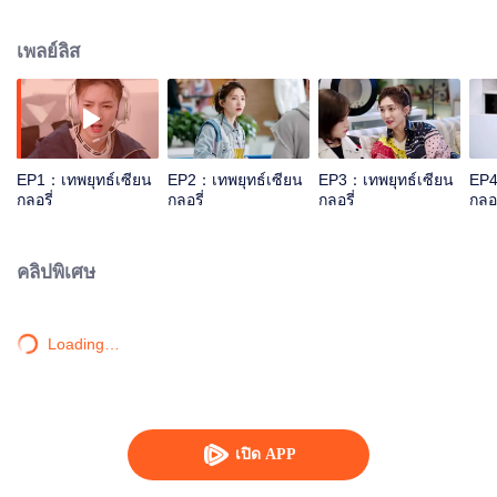
เกมส์กลอรี่ ผู้เคยคว้าแชมป์มากมาย แต่เนื่องด้วยเหตุผลบางอย่างทำให้เขา
ประกาศวางมือกระทันหัน “อี๋เยี่ยจือชิว” ตัวละครระดับเทพที่เขาสร้างขึ้นมากับมือจึง
เพลย์ลิส
ต้องตกไปสู่ผู้สืบทอดคนใหม่ แต่เขาเกิดมาเพื่อคู่กับกลอรี่! หลังจากลาออกจาก
สโมสรกลอรี่ เขาได้ไปสมัครงานที่ร้านซิงซินอินเตอร์เน็ตคาเฟ่ซึ่งมีเฉินกั่ว(เจียงซู
อิ่ง)เป็นเจ้าของร้านแถวเธอยังเป็นแฟนพันธุ์แท้เกมส์กลอรี่ด้วย ระหว่างที่เยี่ยซิว
ทำงานเป็นผู้จัดการร้านอินเตอร์เน็ตค่าเฟ่ เขาได้สร้างไอดีใหม่"จวินม่อเซี่ยว"เพื่อ
คิดค้นวิธีฟื้นฟู"ร่มแสนกล"สุดยอดไอเท็มแห่งกลอรี่ และได้สร้างทีมสโมสรขึ้นมา
ใหม่คือสโมสรซิงซิน ซึ่งทุกคนล้วนเป็นผู้เล่นมือสมัครเล่น พวกเขาต้องพบเจอ
EP1：เทพยุทธ์เซียน
EP2：เทพยุทธ์เซียน
EP3：เทพยุทธ์เซียน
EP4
อุปสรรคและความผิดหวังมากมายเพื่อก้าวไปสู่การเป็นผู้เล่นอี สปอร์ต มืออาชีพ เยี่ย
กลอรี่
กลอรี่
กลอรี่
กลอร
ซิวจะสามารถกู้สกิลร่มแสนกล เพื่อปลดล็อกปมบางอย่างในใจเขาได้หรือไม่ โปรด
ติดตามในซีรีส์เทพยุทธ์เซียนกลอรี่ ทาง WeTV
คลิปพิเศษ
Loading…
เปิด APP