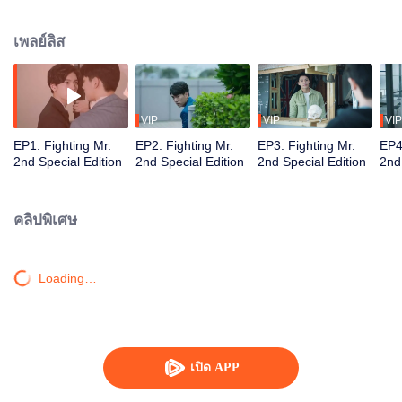
เกี่ยวกับเรื่องที่บริษัทจะถูกเทคโอเวอร์ ถึงแม้ว่าจะมีคนบอกว่าฝ่ายที่จะเข้ามา
เทคโอเวอร์นั้นจะไม่โยกย้ายคนออกไปสุ่มสี่สุ่มห้าก็ตาม แต่พวกเขาก็ยังกังวลอยู่ดี
เพลย์ลิส
ยิ่งได้ยินมาว่าคนที่ทางฝ่ายนั้นส่งมาให้เป็นผู้จัดการดูแล คือโจวซูอี้ คนเลือดเย็น...
โจวซูอี้ มองดูเกาซื่อเต๋อที่นำหน้าเขาด้วยความโกรธแค้น 5 ปีที่ผ่านมานี้เพียงพอ
สำหรับเด็กผู้ชาย 2 คนได้เติบโต โจวซูอี้ตัดสินใจว่าหากเกาซื่อเต๋อไม่แคร์ทุกสิ่งทุก
อย่าง เขาก็จะยอมแพ้ แต่คาดไม่ถึงว่าพวกเขาทั้งสองได้กลับมาพบกันอีกใน 5 ปี
หลังจากนั้น ตอนนี้เกาซือเต๋อเป็นตัวแทนของบริษัทที่ไอทีที่กำลังจะถูกเทคโอเวอร์
VIP
VIP
VIP
เรื่องราวระหว่างโจวซูอี้และเกาซื่อเต๋อจะดำเนินต่อไปอย่างไร โปรดติดตาม
EP1: Fighting Mr.
EP2: Fighting Mr.
EP3: Fighting Mr.
EP4
2nd Special Edition
2nd Special Edition
2nd Special Edition
2nd
คลิปพิเศษ
Loading…
เปิด APP