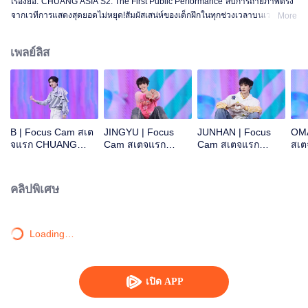
เรื่องย่อ:"CHUANG ASIA S2: The First Public Performance"สิบการถ่ายภาพตรง
จากเวทีการแสดงสุดยอดไม่หยุด!สัมผัสเสน่ห์ของเด็กฝึกในทุกช่วงเวลาบนเวที!โอเค
More
ไหม โอเค โอเคมั้ง A ข่าวร้าย พูดไม่ออก ความสนใจ ดอกไม้ไฟ ยังคงเป็นสัตว์
ประหลาด ซูเปอร์ รักแท้ ถนนใต้ดวงจันทร์
เพลย์ลิส
B | Focus Cam สเต
JINGYU | Focus
JUNHAN | Focus
OMA
จแรก CHUANG
Cam สเตจแรก
Cam สเตจแรก
สเ
ASIA S2
CHUANG ASIA S2
CHUANG ASIA S2
ASI
คลิปพิเศษ
Loading…
เปิด APP