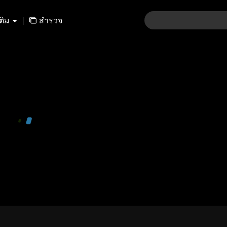
เติม
|
สำรวจ
480P
1.0X
CC