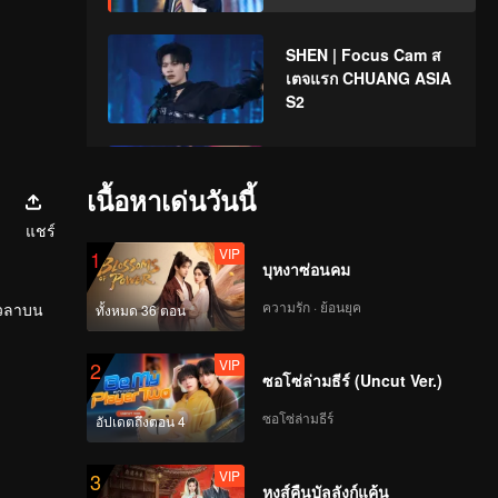
SHEN | Focus Cam ส
เตจแรก CHUANG ASIA
S2
LYU | Focus Cam สเตจ
แรก CHUANG ASIA S2
เนื้อหาเด่นวันนี้
แชร์
VIP
1
บุหงาซ่อนคม
THI-O | Focus Cam ส
เตจแรก CHUANG ASIA
ความรัก · ย้อนยุค
เวลาบน
ทั้งหมด 36 ตอน
S2
VIP
2
ซอโซ่ล่ามธีร์ (Uncut Ver.)
SENA | Focus Cam ส
เตจแรก CHUANG ASIA
ซอโซ่ล่ามธีร์
อัปเดตถึงตอน 4
S2
VIP
3
หงส์คืนบัลลังก์แค้น