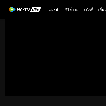
แนะนำ
ซีรีส์วาย
วาไรตี้
เพิ่ม
00:00:00
/
00:02:32