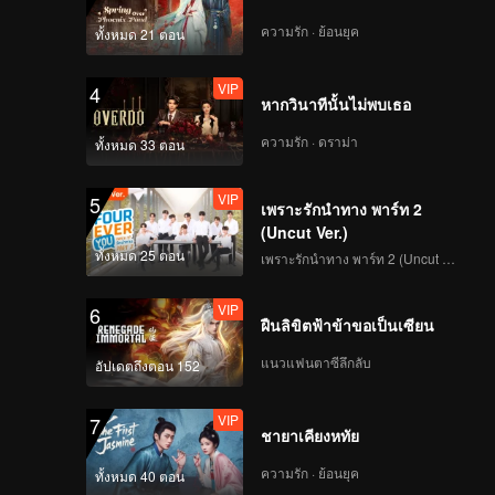
HIKARI | Focus Cam ส
เตจแรก CHUANG ASIA
ความรัก · ย้อนยุค
ทั้งหมด 21 ตอน
S2
VIP
4
หากวินาทีนั้นไม่พบเธอ
XIN | Focus Cam สเตจ
แรก CHUANG ASIA S2
ความรัก · ดราม่า
ทั้งหมด 33 ตอน
VIP
5
เพราะรักนำทาง พาร์ท 2
(Uncut Ver.)
ทั้งหมด 25 ตอน
เพราะรักนำทาง พาร์ท 2 (Uncut Ver.)
VIP
6
ฝืนลิขิตฟ้าข้าขอเป็นเซียน
แนวแฟนตาซีลึกลับ
อัปเดตถึงตอน 152
VIP
7
ชายาเคียงหทัย
ความรัก · ย้อนยุค
ทั้งหมด 40 ตอน