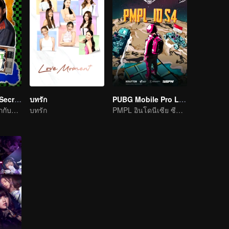
LOVE(X): Girls Secret Party
บทรัก
PUBG Mobile Pro League S4
สาว ๆ ควรจะสนุกกับชีวิตให้เต็มที่
บทรัก
PMPL อินโดนีเซีย ซีซั่น 4