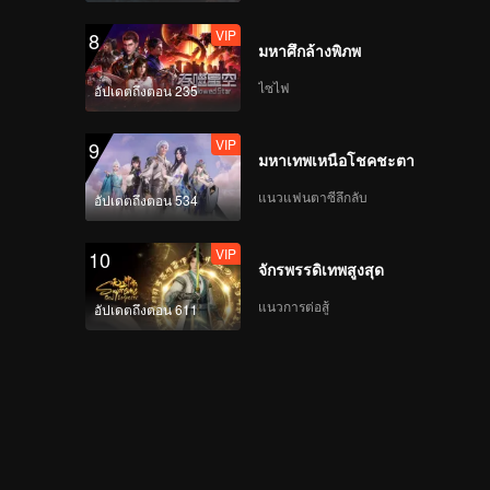
VIP
8
มหาศึกล้างพิภพ
ไซไฟ
อัปเดตถึงตอน 235
VIP
9
มหาเทพเหนือโชคชะตา
แนวแฟนตาซีลึกลับ
อัปเดตถึงตอน 534
VIP
10
จักรพรรดิเทพสูงสุด
แนวการต่อสู้
อัปเดตถึงตอน 611