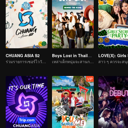
CHUANG ASIA S2
Boys Lost in Thailand·Behind the Scene
ร่วมรายการเซอร์ไววัลแห่งเอเชีย เลือกไอดอลที่คุณชอบ
เหล่าเด็กหนุ่มจะสานการเดินทางในฝันให้เป็นจริงได้ไหม
VIP