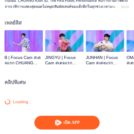
เรื่องย่อ:"CHUANG ASIA S2: The First Public Performance"สิบการถ่ายภาพตรง
จากเวทีการแสดงสุดยอดไม่หยุด!สัมผัสเสน่ห์ของเด็กฝึกในทุกช่วงเวลาบนเวที!โอเค
More
ไหม โอเค โอเคมั้ง A ข่าวร้าย พูดไม่ออก ความสนใจ ดอกไม้ไฟ ยังคงเป็นสัตว์
ประหลาด ซูเปอร์ รักแท้ ถนนใต้ดวงจันทร์
เพลย์ลิส
B | Focus Cam สเต
JINGYU | Focus
JUNHAN | Focus
OMA
จแรก CHUANG
Cam สเตจแรก
Cam สเตจแรก
สเ
ASIA S2
CHUANG ASIA S2
CHUANG ASIA S2
ASI
คลิปพิเศษ
Loading…
เปิด APP