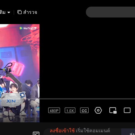
เติม
|
สำรวจ