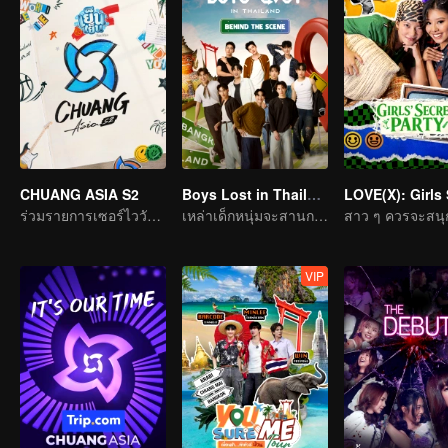
CHUANG ASIA S2
Boys Lost in Thailand·Behind the Scene
ร่วมรายการเซอร์ไววัลแห่งเอเชีย เลือกไอดอลที่คุณชอบ
เหล่าเด็กหนุ่มจะสานการเดินทางในฝันให้เป็นจริงได้ไหม
VIP