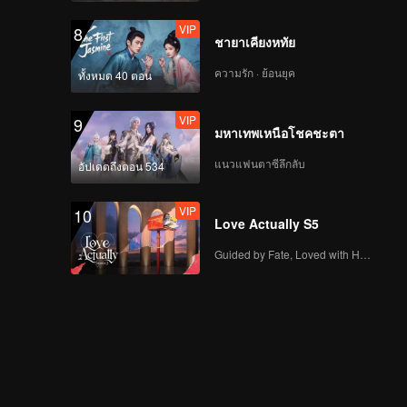
VIP
8
ชายาเคียงหทัย
ความรัก · ย้อนยุค
ทั้งหมด 40 ตอน
VIP
9
มหาเทพเหนือโชคชะตา
แนวแฟนตาซีลึกลับ
อัปเดตถึงตอน 534
VIP
10
Love Actually S5
Guided by Fate, Loved with Heart