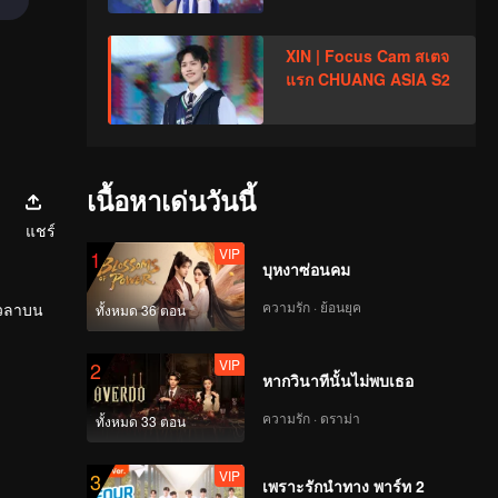
XIN | Focus Cam สเตจ
แรก CHUANG ASIA S2
เนื้อหาเด่นวันนี้
แชร์
VIP
1
บุหงาซ่อนคม
ความรัก · ย้อนยุค
เวลาบน
ทั้งหมด 36 ตอน
VIP
2
หากวินาทีนั้นไม่พบเธอ
ความรัก · ดราม่า
ทั้งหมด 33 ตอน
VIP
3
เพราะรักนำทาง พาร์ท 2