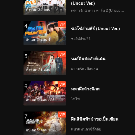
(Uncut Ver.)
ทั้งหมด 25 ตอน
เพราะรักนำทาง พาร์ท 2 (Uncut Ver.)
VIP
4
ซอโซ่ล่ามธีร์ (Uncut Ver.)
ซอโซ่ล่ามธีร์
อัปเดตถึงตอน 4
VIP
5
หงส์คืนบัลลังก์แค้น
ความรัก · ย้อนยุค
ทั้งหมด 21 ตอน
VIP
6
มหาศึกล้างพิภพ
ไซไฟ
อัปเดตถึงตอน 235
VIP
7
ฝืนลิขิตฟ้าข้าขอเป็นเซียน
แนวแฟนตาซีลึกลับ
อัปเดตถึงตอน 152