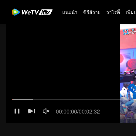
แนะนำ
ซีรีส์วาย
วาไรตี้
เพิ่ม