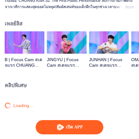
เรื่องย่อ:"CHUANG ASIA S2: The First Public Performance"สิบการถ่ายภาพตรง
จากเวทีการแสดงสุดยอดไม่หยุด!สัมผัสเสน่ห์ของเด็กฝึกในทุกช่วงเวลาบนเวที!โอเค
More
ไหม โอเค โอเคมั้ง A ข่าวร้าย พูดไม่ออก ความสนใจ ดอกไม้ไฟ ยังคงเป็นสัตว์
ประหลาด ซูเปอร์ รักแท้ ถนนใต้ดวงจันทร์
เพลย์ลิส
B | Focus Cam สเต
JINGYU | Focus
JUNHAN | Focus
OMA
จแรก CHUANG
Cam สเตจแรก
Cam สเตจแรก
สเ
ASIA S2
CHUANG ASIA S2
CHUANG ASIA S2
ASI
คลิปพิเศษ
Loading…
เปิด APP