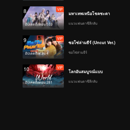
VIP
8
มหาเทพเหนือโชคชะตา
SHEN | Focus Cam ส
เตจแรก CHUANG ASIA
แนวแฟนตาซีลึกลับ
อัปเดตถึงตอน 533
S2
VIP
9
ซอโซ่ล่ามธีร์ (Uncut Ver.)
LYU | Focus Cam สเตจ
แรก CHUANG ASIA S2
ซอโซ่ล่ามธีร์
อัปเดตถึงตอน 4
VIP
10
โลกอันสมบูรณ์แบบ
THI-O | Focus Cam ส
เตจแรก CHUANG ASIA
แนวแฟนตาซีลึกลับ
อัปเดตถึงตอน 281
S2
SENA | Focus Cam ส
เตจแรก CHUANG ASIA
S2