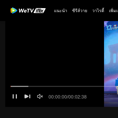
แนะนำ
ซีรีส์วาย
วาไรตี้
เพิ่ม