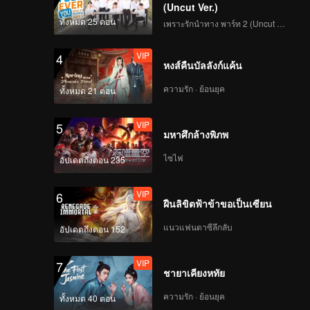
DORN | Focus Cam ส
(Uncut Ver.)
เตจแรก CHUANG ASIA
ทั้งหมด 25 ตอน
เพราะรักนำทาง พาร์ท 2 (Uncut Ver.)
S2
VIP
4
หงส์คืนบัลลังก์แค้น
LU JUNXI | Focus
Cam สเตจแรก
ความรัก · ย้อนยุค
ทั้งหมด 21 ตอน
CHUANG ASIA S2
VIP
5
มหาศึกล้างพิภพ
GUANMING | Focus
Cam สเตจแรก
ไซไฟ
อัปเดตถึงตอน 235
CHUANG ASIA S2
VIP
6
ฝืนลิขิตฟ้าข้าขอเป็นเซียน
KEVIN | Focus Cam ส
เตจแรก CHUANG ASIA
แนวแฟนตาซีลึกลับ
อัปเดตถึงตอน 152
S2
VIP
7
ชายาเคียงหทัย
LIZI | Focus Cam สเตจ
แรก CHUANG ASIA S2
ความรัก · ย้อนยุค
ทั้งหมด 40 ตอน