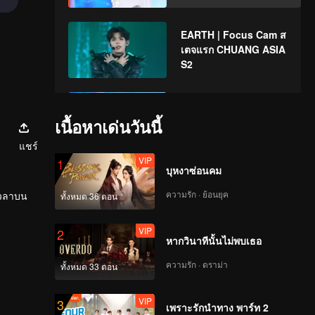
EARTH | Focus Cam ส
เตจแรก CHUANG ASIA
S2
SUNNY | Focus Cam ส
เตจแรก CHUANG ASIA
เนื้อหาเด่นวันนี้
S2
แชร์
VIP
1
บุหงาซ่อนคม
TATA | Focus Cam สเต
จแรก CHUANG ASIA
ความรัก · ย้อนยุค
เวลาบน
ทั้งหมด 36 ตอน
S2
VIP
2
หากวินาทีนั้นไม่พบเธอ
XIONG | Focus Cam ส
เตจแรก CHUANG ASIA
ความรัก · ดราม่า
ทั้งหมด 33 ตอน
S2
VIP
3
เพราะรักนำทาง พาร์ท 2