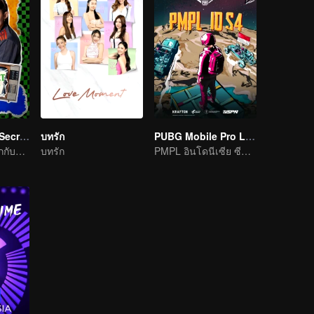
LOVE(X): Girls Secret Party
บทรัก
PUBG Mobile Pro League S4
สาว ๆ ควรจะสนุกกับชีวิตให้เต็มที่
บทรัก
PMPL อินโดนีเซีย ซีซั่น 4