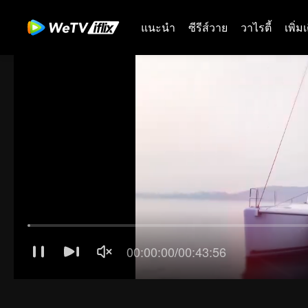
แนะนำ
ซีรีส์วาย
วาไรตี้
เพิ่ม