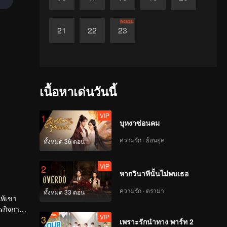
ตอนจบ
21
22
23
เนื้อหาเด่นวันนี้
VIP
1
บุหงาซ่อนคม
ความรัก · ย้อนยุค
ทั้งหมด 36 ตอน
VIP
2
หากวินาทีนั้นไม่พบเธอ
ความรัก · ดราม่า
ทั้งหมด 33 ตอน
ให้เขา
ารกิจการ
VIP
3
เพราะรักนำทาง พาร์ท 2