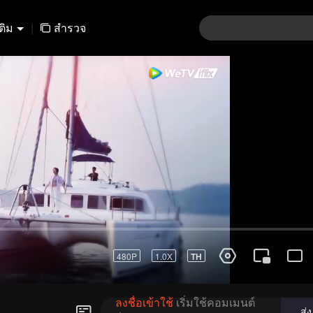
เติม
|
สำรวจ