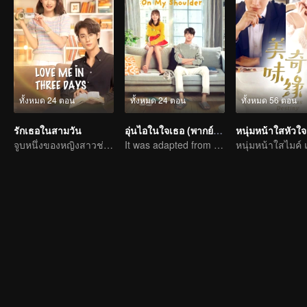
ทั้งหมด 24 ตอน
ทั้งหมด 24 ตอน
ทั้งหมด 56 ตอน
รักเธอในสามวัน
อุ่นไอในใจเธอ (พากย์อังกฤษ)
หนุ่มหน้าใสหัวใจ
จูบหนึ่งของหญิงสาวช่วยชีวิตท่านประธานผู้เปลี่ยนร้อยร่าง
It was adapted from the same series of novels as "A Love so Beautiful"