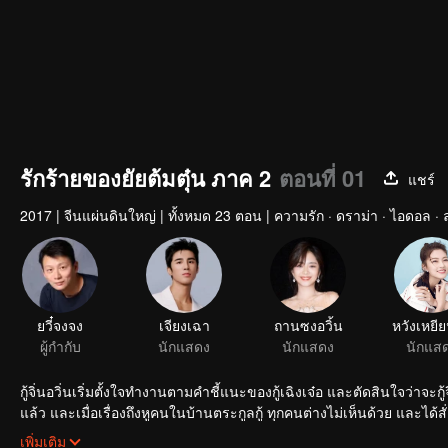
รักร้ายของยัยต้มตุ๋น ภาค 2
ตอนที่ 01
แชร์
2017
|
จีนแผ่นดินใหญ่
|
ทั้งหมด 23 ตอน
|
ความรัก · ดราม่า · ไอดอล · 
ยวี๋จงจง
เจียงเฉา
ถานซงอวิ้น
หวังเหยีย
ผู้กำกับ
นักแสดง
นักแสดง
นักแส
กู้จิ่นอวิ่นเริ่มตั้งใจทำงานตามคำชี้แนะของกู้เฉิงเจ๋อ และตัดสินใจว่าจะกู้จ
แล้ว และเมื่อเรื่องถึงหูคนในบ้านตระกูลกู้ ทุกคนต่างไม่เห็นด้วย และได้สั่ง
กีดกันความรักครั้งนี้ จะทำให้กู้เฉิงเจ๋อ กับ หลี่เยี่ยนซูมาปิ๊งกันเองซะได้...
เพิ่มเติม