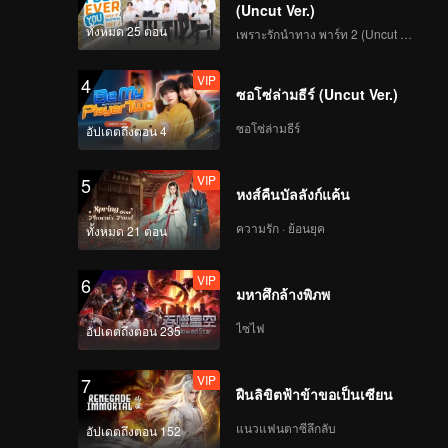
(Uncut Ver.)
ทั้งหมด 25 ตอน
เพราะรักนำทาง พาร์ท 2 (Uncut Ver.)
VIP
4
ซอโซ่ล่ามธีร์ (Uncut Ver.)
ซอโซ่ล่ามธีร์
อัปเดตถึงตอน 4
VIP
5
หงส์คืนบัลลังก์แค้น
ความรัก · ย้อนยุค
ทั้งหมด 21 ตอน
VIP
6
มหาศึกล้างพิภพ
ไซไฟ
อัปเดตถึงตอน 235
VIP
7
ฝืนลิขิตฟ้าข้าขอเป็นเซียน
แนวแฟนตาซีลึกลับ
อัปเดตถึงตอน 152