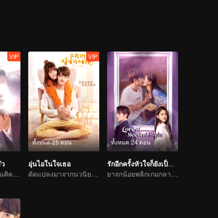
VIP
VIP
ทั้งหมด 25 ตอน
ทั้งหมด 24 ตอน
ัว
อุ่นไอในใจเธอ
รักอีกครั้งหัวใจก็ยังเป็นเธอ
เรื่องราวรักโรแมนติดท้ายครัวของจ้าวลู่ซือและหลินอวี่เสิน
ดัดแปลงมาจากนวนิยายเรื่องเดียวกับ "อุ่นไอในใจเธอ"
ยาจกน้อยพลิกเกมกลายเป็นประธานจอมเผด็จการไล่จีบรักแรก