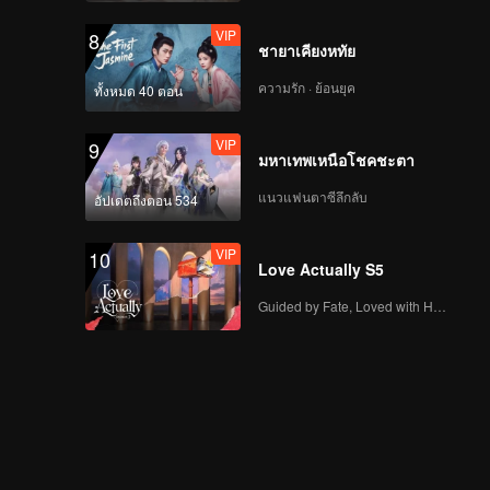
VIP
8
ชายาเคียงหทัย
ความรัก · ย้อนยุค
ทั้งหมด 40 ตอน
VIP
9
มหาเทพเหนือโชคชะตา
แนวแฟนตาซีลึกลับ
อัปเดตถึงตอน 534
VIP
10
Love Actually S5
Guided by Fate, Loved with Heart