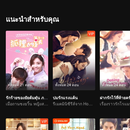
แนะนำสำหรับคุณ
VIP
ทั้งหมด 21 ตอน
ทั้งหมด 24 ตอน
ทั้งหมด 24 ตอน
รักร้ายของยัยต้มตุ๋น ภาค1
ปมรักแรงแค้น
ฝากรักไว้ที่ท้ายคร
เมื่อถานซงยวิ้น หญิงสาวสุดแสบจงใจให้ เจียงเฉา เจ้าของบริษัท Coolest ขับรถชนเธอ
รีเมคมินิซีรีส์จาก Home Temptation
VIP