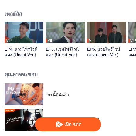
เขาชวนกลุ่มเพื่อนสนิทของเขา ทั้งเซน รัน มิกซ์ และโจลี่ ให้หลบหนีไปยังดินแดน
ของมนุษย์ที่ซึ่งผู้คนมีอิสระมากขึ้น อย่างไรก็ตามการไปถึงที่นั่นไม่ใช่เรื่องง่าย พวก
เพลย์ลิส
เขาจะต้องใส่ชื่อของพวกเขาลงในพระคัมภีร์แห่งชีวิตและนำร่างของมนุษย์คู่ขนาน
ของพวกเขาไป โดยคำนึงถึงว่าอาจมีผลที่ตามมา ภูมิพบว่าตัวเองใช้ชีวิตแบบชาย
หนุ่มผู้อกหัก ชีวิตในดินแดนของมนุษย์กลายเป็นเรื่องวุ่นวายเมื่อเขาได้พบกับแพ
ทริค เจ้าของบาร์ลับแห่งหนึ่ง และลงเอยด้วยการมาทำงานให้กับเขา
VIP
VIP
VIP
VIP
EP4: แวมไพร์ไวน์
EP5: แวมไพร์ไวน์
EP6: แวมไพร์ไวน์
EP7
แดง (Uncut Ver.)
แดง (Uncut Ver.)
แดง (Uncut Ver.)
แดง
คุณอาจจะชอบ
พรนี้ที่ฉันขอ
รอยรัก วันวาน (Uncut Ver.)
เปิด APP