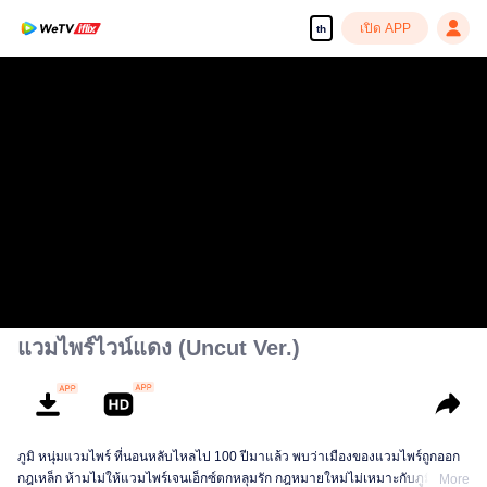
เปิด APP
th
แวมไพร์ไวน์แดง (Uncut Ver.)
ภูมิ หนุ่มแวมไพร์ ที่นอนหลับไหลไป 100 ปีมาแล้ว พบว่าเมืองของแวมไพร์ถูกออก
กฎเหล็ก ห้ามไม่ให้แวมไพร์เจนเอ็กซ์ตกหลุมรัก กฎหมายใหม่ไม่เหมาะกับภูมิ และ
More